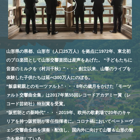
山形県の県都、山形市（人口25万人）を拠点に1972年、東北初
のプロ楽団として山形交響楽団は産声をあげた。 “子どもたちに
音楽のミルクを（村川千秋）”・・・創立以来、山響のライブを
体験した子供たちは延べ300万人にのぼる。
“飯森範親とのモーツァルト”・・・8年の歳月をかけた「モーツ
ァルト交響曲全集」は2017年第55回レコードアカデミー賞（レ
コード芸術社）特別賞を受賞。
“阪哲朗との新時代”・・・2019年、欧州の歌劇場で20年のキャ
リアを持つ阪哲朗が常任指揮者に。コロナ禍においてベートーヴ
ェン交響曲全曲を演奏・配信し、国内外に向けて山響＆山形の魅
力を発信している。