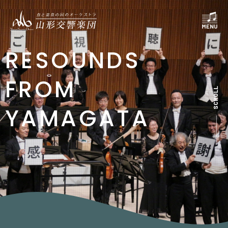
RESOUNDS
FROM
SCROLL
YAMAGATA