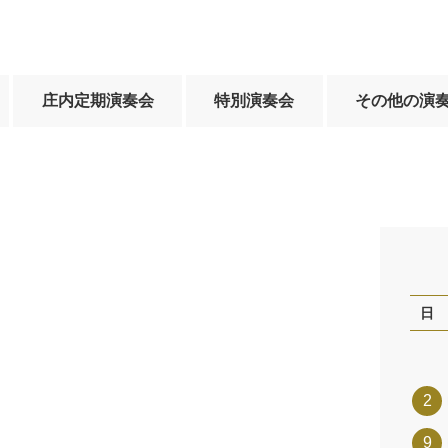
庄内定期演奏会
特別演奏会
その他の演
日
2
9