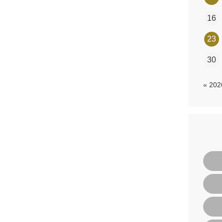
16
23
30
« 20