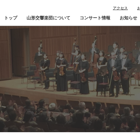
アクセス
トップ
山形交響楽団について
コンサート情報
お知らせ
楽団プロフィール
コンサート情報
山響が目指すもの
チケット購入ガイド
寄
指揮者・楽団員紹介
鑑賞会員入会
山響アマデウスコア
定期演奏会アーカイブ
山響の教育・地域交流
動画で見る山響
団体情報