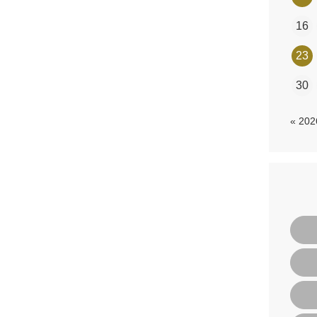
16
23
30
« 20