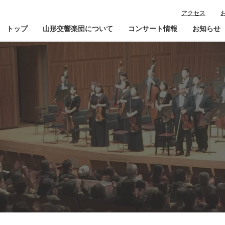
アクセス
トップ
山形交響楽団について
コンサート情報
お知らせ
楽団プロフィール
コンサート情報
山響が目指すもの
チケット購入ガイド
寄
指揮者・楽団員紹介
鑑賞会員入会
山響アマデウスコア
定期演奏会アーカイブ
山響の教育・地域交流
動画で見る山響
団体情報