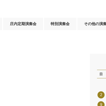
庄内定期演奏会
特別演奏会
その他の演
日
2
9