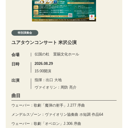
特別演奏会
ユアタウンコンサート 米沢公演
伝国の杜 置賜文化ホール
会場
2026.08.29
日時
15:00開演
指揮：出口 大地
出演
ヴァイオリン：周防 亮介
曲目
ウェーバー：歌劇「魔弾の射手」J.277 序曲
メンデルスゾーン：ヴァイオリン協奏曲 ホ短調 作品64
ウェーバー：歌劇「オベロン」J.306 序曲