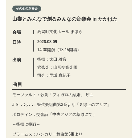
その他の演奏会
山響とみんなで創るみんなの音楽会 in たかはた
高畠町文化ホール まほら
会場
2026.08.09
日時
14:00開演（13:15開場）
指揮：太田 雅音
出演
管弦楽：山形交響楽団
司会：早坂 真紀子
曲目
モーツァルト：歌劇「フィガロの結婚」 序曲
J.S. バッハ：管弦楽組曲第3番より「Ｇ線上のアリア」
ボロディン：交響詩「中央アジアの草原にて」
～指揮に挑戦～
ブラームス：ハンガリー舞曲第5番より