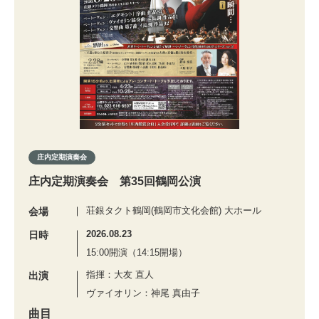
庄内定期演奏会
庄内定期演奏会 第35回鶴岡公演
荘銀タクト鶴岡(鶴岡市文化会館) 大ホール
会場
2026.08.23
日時
15:00開演（14:15開場）
指揮：大友 直人
出演
ヴァイオリン：神尾 真由子
曲目