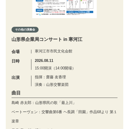
その他の演奏会
山形県企業局コンサート in 寒河江
寒河江市市民文化会館
会場
2026.08.11
日時
15:00開演（14:00開場）
指揮：齋藤 友香理
出演
演奏：山形交響楽団
曲目
島崎 赤太郎：山形県民の歌「最上川」
ベートーヴェン：交響曲第6番 ヘ長調「田園」作品68より 第１
楽章