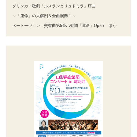
グリンカ：歌劇「ルスランとリュドミラ」序曲
～「運命」の大解剖＆全曲演奏！～
ベートーヴェン：交響曲第5番ハ短調「運命」Op.67 ほか