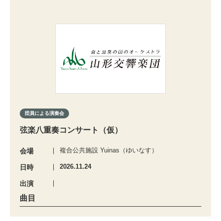
団員による演奏会
弦楽八重奏コンサート（仮）
複合公共施設 Yuinas（ゆいなす）
会場
2026.11.24
日時
出演
曲目