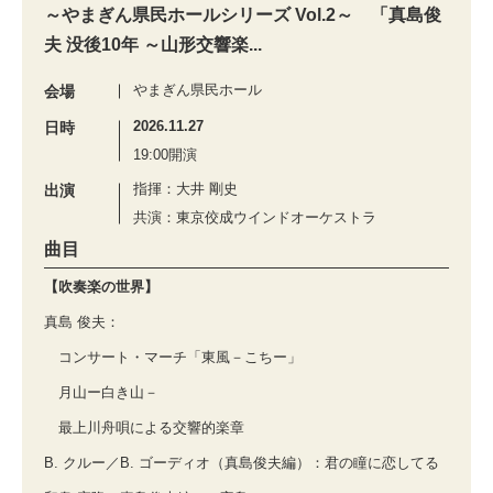
～やまぎん県民ホールシリーズ Vol.2～ 「真島俊
夫 没後10年 ～山形交響楽...
やまぎん県民ホール
会場
2026.11.27
日時
19:00開演
指揮：大井 剛史
出演
共演：東京佼成ウインドオーケストラ
曲目
【吹奏楽の世界】
真島 俊夫：
コンサート・マーチ「東風－こちー」
月山ー白き山－
最上川舟唄による交響的楽章
B. クルー／B. ゴーディオ（真島俊夫編）：君の瞳に恋してる