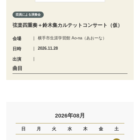
団員による演奏会
弦楽四重奏＋鈴木集カルテットコンサート（仮）
横手市生涯学習館 Ao-na（あおーな）
会場
2026.11.28
日時
出演
曲目
2026年08月
日
月
火
水
木
金
土