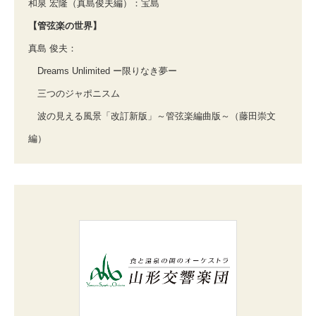
和泉 宏隆（真島俊夫編）：宝島
【管弦楽の世界】
真島 俊夫：
Dreams Unlimited ー限りなき夢ー
三つのジャポニスム
波の見える風景「改訂新版」～管弦楽編曲版～（藤田崇文
編）