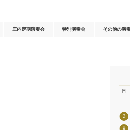
庄内定期演奏会
特別演奏会
その他の演
日
2
9