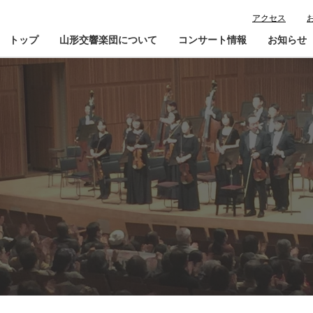
アクセス
トップ
山形交響楽団について
コンサート情報
お知らせ
楽団プロフィール
コンサート情報
山響が目指すもの
チケット購入ガイド
寄
指揮者・楽団員紹介
鑑賞会員入会
山響アマデウスコア
定期演奏会アーカイブ
山響の教育・地域交流
動画で見る山響
団体情報