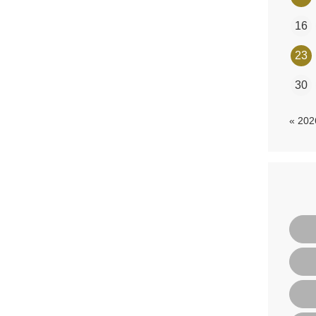
16
23
30
« 20