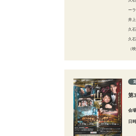
久石
ーラ
井上
久石
久石
（映
第
会
日