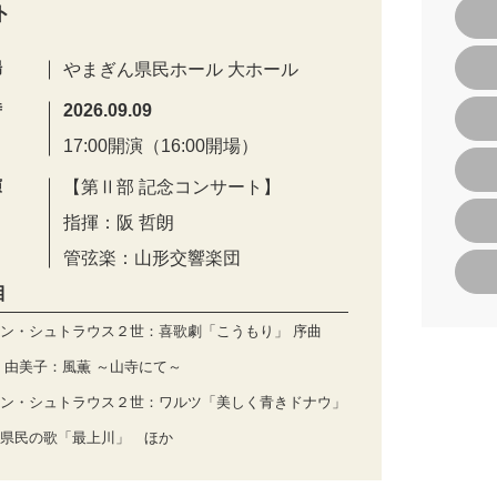
ト
場
やまぎん県民ホール 大ホール
時
2026.09.09
17:00開演（16:00開場）
演
【第Ⅱ部 記念コンサート】
指揮：阪 哲朗
管弦楽：山形交響楽団
目
ン・シュトラウス２世：喜歌劇「こうもり」 序曲
 由美子：風薫 ～山寺にて～
ン・シュトラウス２世：ワルツ「美しく青きドナウ」
県民の歌「最上川」 ほか