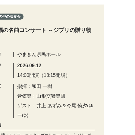
の他の演奏会
福の名曲コンサート ～ジブリの贈り物
場
やまぎん県民ホール
時
2026.09.12
14:00開演（13:15開場）
演
指揮：和田 一樹
管弦楽：山形交響楽団
ゲスト：井上 あずみ＆今尾 侑夕(ゆ
ーゆ)
目