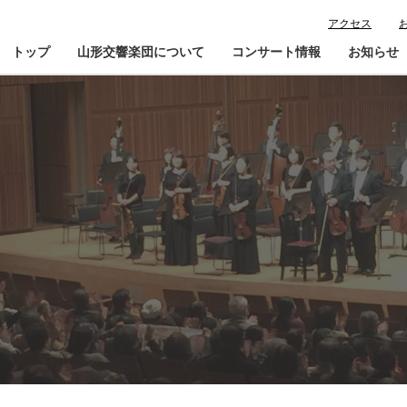
アクセス
トップ
山形交響楽団について
コンサート情報
お知らせ
楽団プロフィール
コンサート情報
山響が目指すもの
チケット購入ガイド
寄
指揮者・楽団員紹介
鑑賞会員入会
山響アマデウスコア
定期演奏会アーカイブ
山響の教育・地域交流
動画で見る山響
団体情報