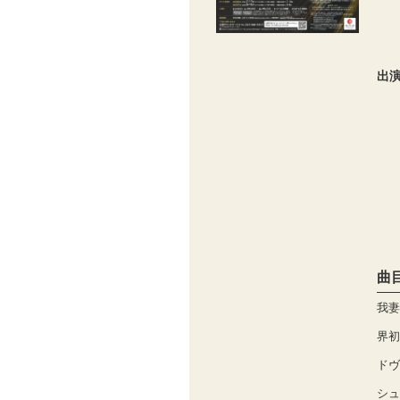
出
曲
我妻
界初
ドヴ
シュ