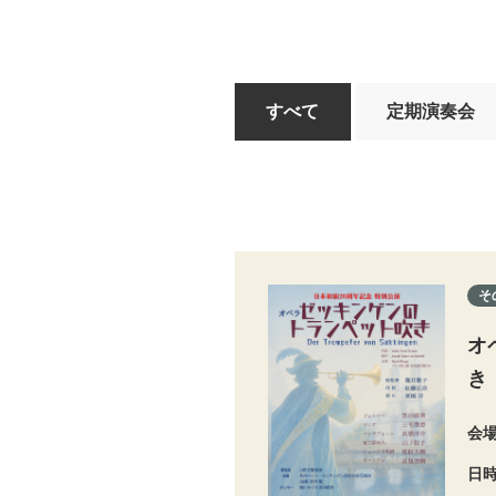
すべて
定期演奏会
そ
オ
き
会
日