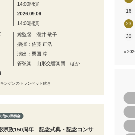
14:00開演
16
2026.09.06
14:00開演
23
演
総監督：瀧井 敬子
30
指揮：佐藤 正浩
« 20
演出：粟国 淳
管弦楽：山形交響楽団 ほか
目
キンゲンのトランペット吹き
の他の演奏会
形県政150周年 記念式典・記念コンサ