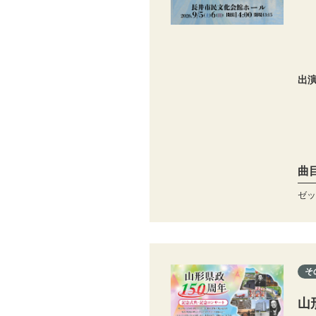
出
曲
ゼッ
そ
山