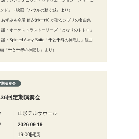
 譲：シンフォニック・ヴァリエーション「メリーゴ
ンド」（映画『ハウルの動く城』より）
 あずみ＆今尾 侑夕(ゆーゆ) が贈るジブリの名曲集
 譲：オーケストラストーリーズ「となりのトトロ」
 譲：Spirited Away Suite「千と千尋の神隠し」組曲
画『千と千尋の神隠し』より）
定期演奏会
336回定期演奏会
場
山形テルサホール
時
2026.09.19
19:00開演