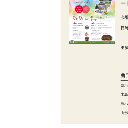
ー
会
日
出
曲
ヨハ
木島
ヨハ
山形