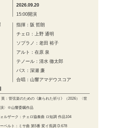
2026.09.20
15:00開演
演
指揮：阪 哲朗
チェロ：上野 通明
ソプラノ：老田 裕子
アルト：在原 泉
テノール：清水 徹太郎
バス：深瀬 廉
合唱：山響アマデウスコア
目
 英：管弦楽のための《象られた祈り》（2026）〈世
演〉※山響委嘱作品
ォルザーク：チェロ協奏曲 ロ短調 作品104
ーベルト：ミサ曲 第5番 変イ長調 D.678