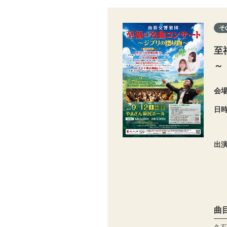
そ
至
～
会
日
出
曲