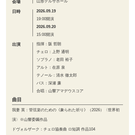
山形テルサホール
会場
2026.09.19
日時
19:00開演
2026.09.20
15:00開演
指揮：阪 哲朗
出演
チェロ：上野 通明
ソプラノ：老田 裕子
アルト：在原 泉
テノール：清水 徹太郎
バス：深瀬 廉
合唱：山響アマデウスコア
曲目
我妻 英：管弦楽のための《象られた祈り》（2026）〈世界初
演〉※山響委嘱作品
ドヴォルザーク：チェロ協奏曲 ロ短調 作品104