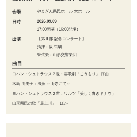
やまぎん県民ホール 大ホール
会場
2026.09.09
日時
17:00開演（16:00開場）
【第Ⅱ部 記念コンサート】
出演
指揮：阪 哲朗
管弦楽：山形交響楽団
曲目
ヨハン・シュトラウス２世：喜歌劇「こうもり」 序曲
木島 由美子：風薫 ～山寺にて～
ヨハン・シュトラウス２世：ワルツ「美しく青きドナウ」
山形県民の歌「最上川」 ほか