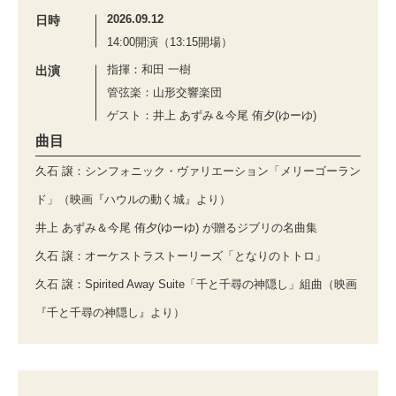
2026.09.12
日時
14:00開演（13:15開場）
指揮：和田 一樹
出演
管弦楽：山形交響楽団
ゲスト：井上 あずみ＆今尾 侑夕(ゆーゆ)
曲目
久石 譲：シンフォニック・ヴァリエーション「メリーゴーラン
ド」（映画『ハウルの動く城』より）
井上 あずみ＆今尾 侑夕(ゆーゆ) が贈るジブリの名曲集
久石 譲：オーケストラストーリーズ「となりのトトロ」
久石 譲：Spirited Away Suite「千と千尋の神隠し」組曲（映画
『千と千尋の神隠し』より）