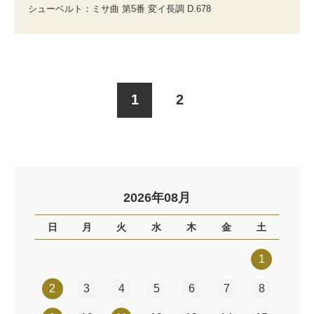
シューベルト：ミサ曲 第5番 変イ長調 D.678
1
2
2026年08月
日
月
火
水
木
金
土
1
2
3
4
5
6
7
8