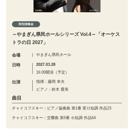
特別演奏会
～やまぎん県民ホールシリーズ Vol.4～「オーケス
トラの日 2027」
やまぎん県民ホール
会場
2027.03.28
日時
16:00開演（予定）
指揮：藤岡 幸夫
出演
ピアノ：鈴木 愛美
曲目
チャイコフスキー：ピアノ協奏曲 第1番 変ロ短調 作品23
チャイコフスキー：交響曲 第5番 ホ短調 作品64