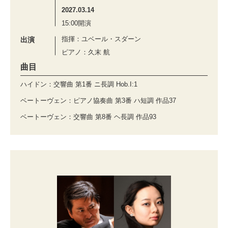
2027.03.14
15:00開演
指揮：ユベール・スダーン
出演
ピアノ：久末 航
曲目
ハイドン：交響曲 第1番 ニ長調 Hob.I:1
ベートーヴェン：ピアノ協奏曲 第3番 ハ短調 作品37
ベートーヴェン：交響曲 第8番 ヘ長調 作品93