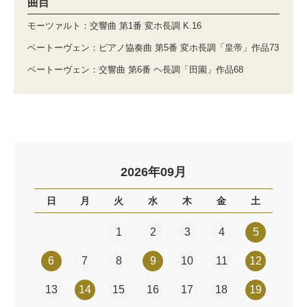
曲目
モーツァルト：交響曲 第1番 変ホ長調 K.16
ベートーヴェン：ピアノ協奏曲 第5番 変ホ長調「皇帝」作品73
ベートーヴェン：交響曲 第6番 ヘ長調「田園」作品68
2026年09月
日
月
火
水
木
金
土
1
2
3
4
5
6
7
8
9
10
11
12
13
14
15
16
17
18
19