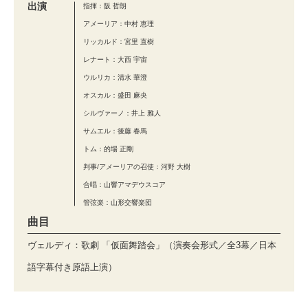
出演
指揮：阪 哲朗
アメーリア：中村 恵理
リッカルド：宮里 直樹
レナート：大西 宇宙
ウルリカ：清水 華澄
オスカル：盛田 麻央
シルヴァーノ：井上 雅人
サムエル：後藤 春馬
トム：的場 正剛
判事/アメーリアの召使：河野 大樹
合唱：山響アマデウスコア
管弦楽：山形交響楽団
曲目
ヴェルディ：歌劇 「仮面舞踏会」（演奏会形式／全3幕／日本
語字幕付き原語上演）