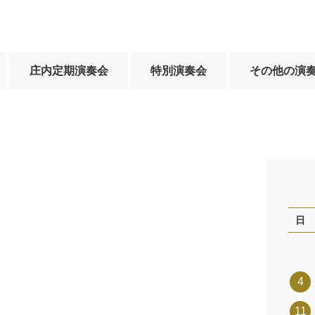
庄内定期演奏会
特別演奏会
その他の演
日
4
11