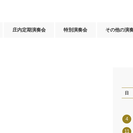
庄内定期演奏会
特別演奏会
その他の演
日
4
11