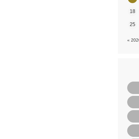
18
25
« 20