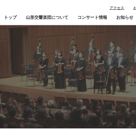
アクセス
トップ
山形交響楽団について
コンサート情報
お知らせ
楽団プロフィール
コンサート情報
山響が目指すもの
チケット購入ガイド
寄
指揮者・楽団員紹介
鑑賞会員入会
山響アマデウスコア
定期演奏会アーカイブ
山響の教育・地域交流
動画で見る山響
団体情報