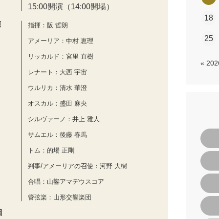
15:00開演（14:00開場）
18
演
指揮：阪 哲朗
25
アメーリア：中村 恵理
リッカルド：宮里 直樹
« 20
レナート：大西 宇宙
ウルリカ：清水 華澄
オスカル：盛田 麻央
シルヴァーノ：井上 雅人
サムエル：後藤 春馬
トム：的場 正剛
判事/アメーリアの召使：河野 大樹
合唱：山響アマデウスコア
管弦楽：山形交響楽団
目