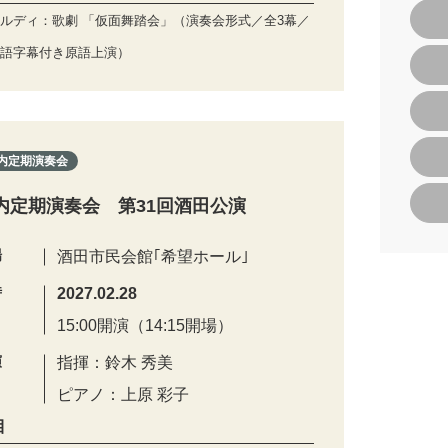
ルディ：歌劇 「仮面舞踏会」（演奏会形式／全3幕／
語字幕付き原語上演）
内定期演奏会
内定期演奏会 第31回酒田公演
場
酒田市民会館｢希望ホール｣
時
2027.02.28
15:00開演（14:15開場）
演
指揮：鈴木 秀美
ピアノ：上原 彩子
目