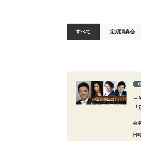
すべて
定期演奏会
～
「
会
日