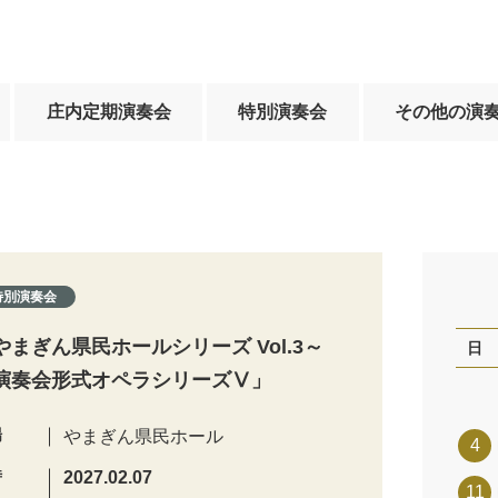
庄内定期演奏会
特別演奏会
その他の演
特別演奏会
やまぎん県民ホールシリーズ Vol.3～
日
演奏会形式オペラシリーズⅤ」
場
やまぎん県民ホール
4
時
2027.02.07
11