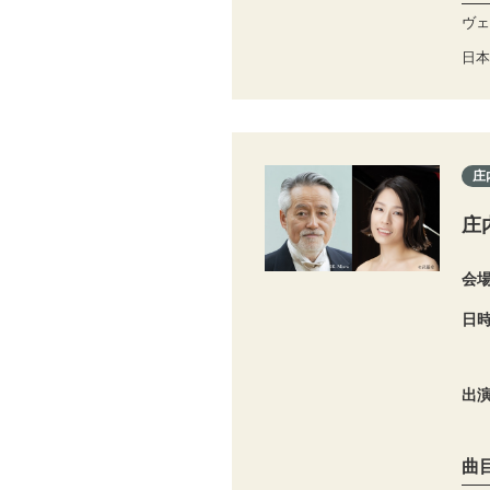
ヴェ
日本
庄
庄
会
日
出
曲