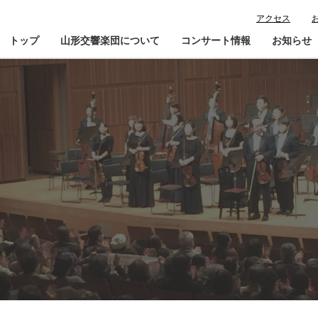
アクセス
トップ
山形交響楽団について
コンサート情報
お知らせ
楽団プロフィール
コンサート情報
山響が目指すもの
チケット購入ガイド
寄
指揮者・楽団員紹介
鑑賞会員入会
山響アマデウスコア
定期演奏会アーカイブ
山響の教育・地域交流
動画で見る山響
団体情報