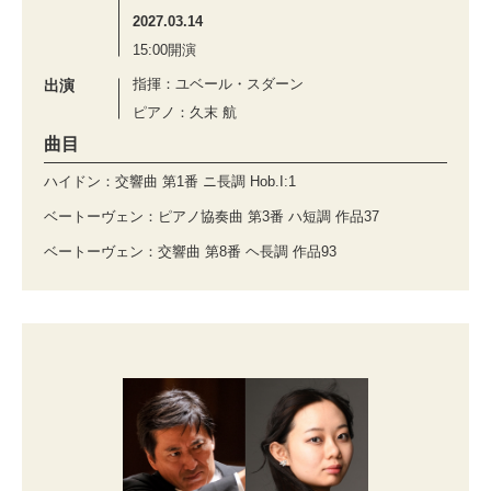
2027.03.14
15:00開演
指揮：ユベール・スダーン
出演
ピアノ：久末 航
曲目
ハイドン：交響曲 第1番 ニ長調 Hob.I:1
ベートーヴェン：ピアノ協奏曲 第3番 ハ短調 作品37
ベートーヴェン：交響曲 第8番 ヘ長調 作品93