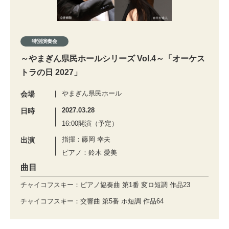
特別演奏会
～やまぎん県民ホールシリーズ Vol.4～「オーケス
トラの日 2027」
やまぎん県民ホール
会場
2027.03.28
日時
16:00開演（予定）
指揮：藤岡 幸夫
出演
ピアノ：鈴木 愛美
曲目
チャイコフスキー：ピアノ協奏曲 第1番 変ロ短調 作品23
チャイコフスキー：交響曲 第5番 ホ短調 作品64