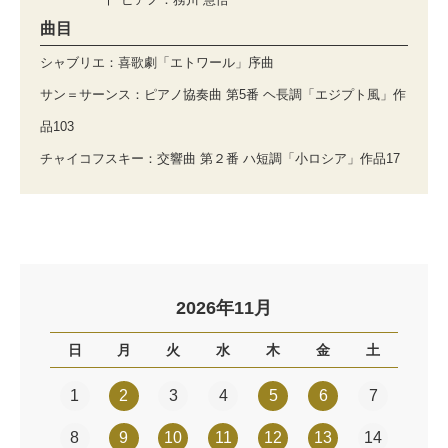
曲目
シャブリエ：喜歌劇「エトワール」序曲
サン＝サーンス：ピアノ協奏曲 第5番 ヘ長調「エジプト風」作
品103
チャイコフスキー：交響曲 第２番 ハ短調「小ロシア」作品17
2026年11月
日
月
火
水
木
金
土
1
2
3
4
5
6
7
8
9
10
11
12
13
14