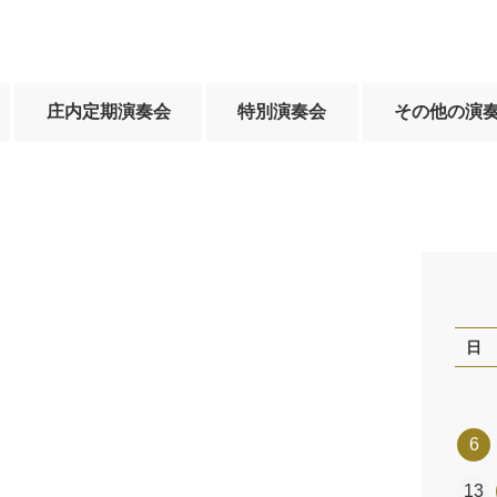
庄内定期演奏会
特別演奏会
その他の演
日
6
13