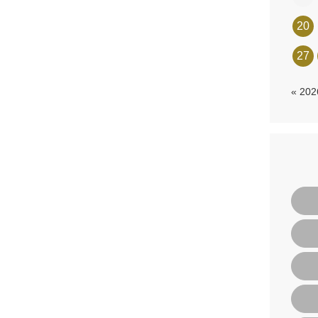
20
27
« 20