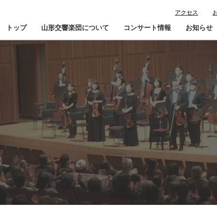
アクセス
トップ
山形交響楽団について
コンサート情報
お知らせ
楽団プロフィール
コンサート情報
山響が目指すもの
チケット購入ガイド
寄
指揮者・楽団員紹介
鑑賞会員入会
山響アマデウスコア
定期演奏会アーカイブ
山響の教育・地域交流
動画で見る山響
団体情報