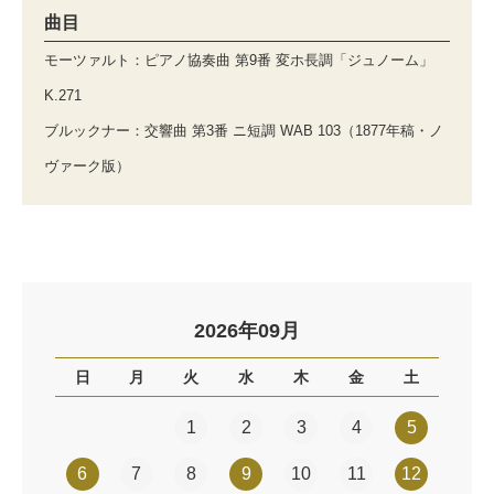
曲目
モーツァルト：ピアノ協奏曲 第9番 変ホ長調「ジュノーム」
K.271
ブルックナー：交響曲 第3番 ニ短調 WAB 103（1877年稿・ノ
ヴァーク版）
2026年09月
日
月
火
水
木
金
土
1
2
3
4
5
6
7
8
9
10
11
12