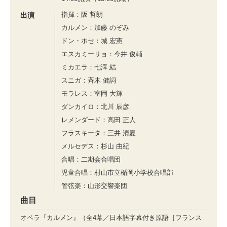
指揮：阪 哲朗
出演
カルメン：加藤 のぞみ
ドン・ホセ：城 宏憲
エスカミーリョ：今井 俊輔
ミカエラ：七澤 結
スニガ：⻫⽊ 健詞
モラレス：室岡 ⼤輝
ダンカイロ：北川 ⾠彦
レメンダード：⾼⽥ 正⼈
フラスキータ：三井 清夏
メルセデス：杉⼭ 由紀
合唱：二期会合唱団
児童合唱：村⼭市⽴楯岡⼩学校合唱部
管弦楽：山形交響楽団
曲目
オペラ『カルメン』（全4幕／日本語字幕付き原語［フランス