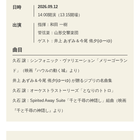
2026.09.12
日時
14:00開演（13:15開場）
指揮：和田 一樹
出演
管弦楽：山形交響楽団
ゲスト：井上 あずみ＆今尾 侑夕(ゆーゆ)
曲目
久石 譲：シンフォニック・ヴァリエーション「メリーゴーラン
ド」（映画『ハウルの動く城』より）
井上 あずみ＆今尾 侑夕(ゆーゆ) が贈るジブリの名曲集
久石 譲：オーケストラストーリーズ「となりのトトロ」
久石 譲：Spirited Away Suite「千と千尋の神隠し」組曲（映画
『千と千尋の神隠し』より）