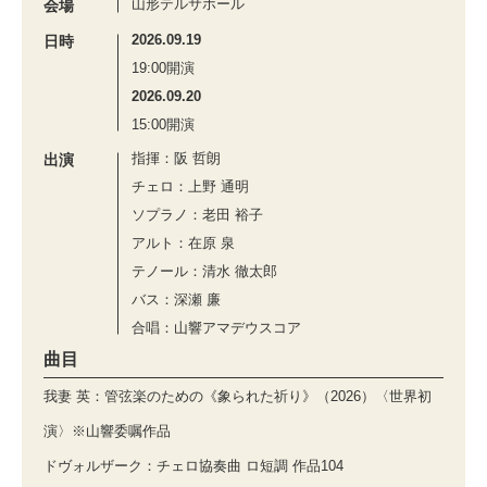
山形テルサホール
会場
2026.09.19
日時
19:00開演
2026.09.20
15:00開演
指揮：阪 哲朗
出演
チェロ：上野 通明
ソプラノ：老田 裕子
アルト：在原 泉
テノール：清水 徹太郎
バス：深瀬 廉
合唱：山響アマデウスコア
曲目
我妻 英：管弦楽のための《象られた祈り》（2026）〈世界初
演〉※山響委嘱作品
ドヴォルザーク：チェロ協奏曲 ロ短調 作品104