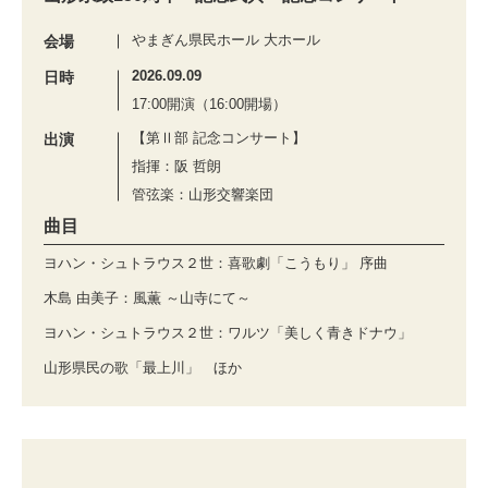
やまぎん県民ホール 大ホール
会場
2026.09.09
日時
17:00開演（16:00開場）
【第Ⅱ部 記念コンサート】
出演
指揮：阪 哲朗
管弦楽：山形交響楽団
曲目
ヨハン・シュトラウス２世：喜歌劇「こうもり」 序曲
木島 由美子：風薫 ～山寺にて～
ヨハン・シュトラウス２世：ワルツ「美しく青きドナウ」
山形県民の歌「最上川」 ほか