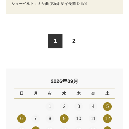
シューベルト：ミサ曲 第5番 変イ長調 D.678
1
2
2026年09月
日
月
火
水
木
金
土
1
2
3
4
5
6
7
8
9
10
11
12