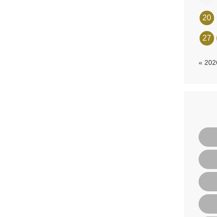
20
27
« 20