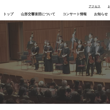
アクセス
トップ
山形交響楽団について
コンサート情報
お知らせ
楽団プロフィール
コンサート情報
山響が目指すもの
チケット購入ガイド
寄
指揮者・楽団員紹介
鑑賞会員入会
山響アマデウスコア
定期演奏会アーカイブ
山響の教育・地域交流
動画で見る山響
団体情報