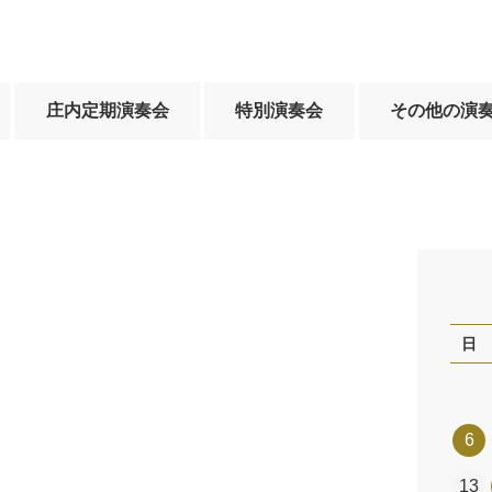
庄内定期演奏会
特別演奏会
その他の演
日
6
13