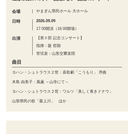
やまぎん県民ホール 大ホール
会場
2026.09.09
日時
17:00開演（16:00開場）
【第Ⅱ部 記念コンサート】
出演
指揮：阪 哲朗
管弦楽：山形交響楽団
曲目
ヨハン・シュトラウス２世：喜歌劇「こうもり」 序曲
木島 由美子：風薫 ～山寺にて～
ヨハン・シュトラウス２世：ワルツ「美しく青きドナウ」
山形県民の歌「最上川」 ほか