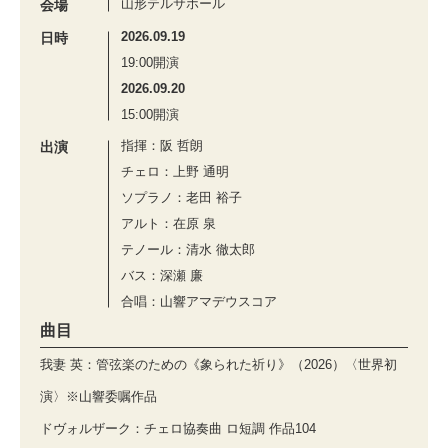
山形テルサホール
会場
2026.09.19
日時
19:00開演
2026.09.20
15:00開演
指揮：阪 哲朗
出演
チェロ：上野 通明
ソプラノ：老田 裕子
アルト：在原 泉
テノール：清水 徹太郎
バス：深瀬 廉
合唱：山響アマデウスコア
曲目
我妻 英：管弦楽のための《象られた祈り》（2026）〈世界初
演〉※山響委嘱作品
ドヴォルザーク：チェロ協奏曲 ロ短調 作品104