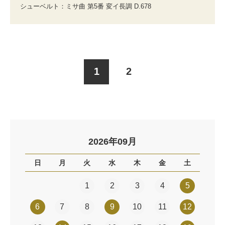
シューベルト：ミサ曲 第5番 変イ長調 D.678
1
2
2026年09月
日
月
火
水
木
金
土
1
2
3
4
5
6
7
8
9
10
11
12