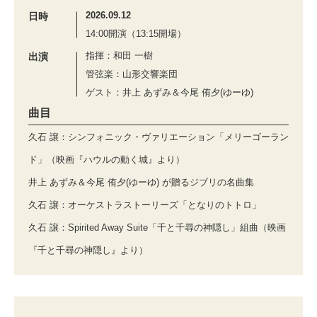
2026.09.12
日時
14:00開演（13:15開場）
指揮：和田 一樹
出演
管弦楽：山形交響楽団
ゲスト：井上 あずみ＆今尾 侑夕(ゆーゆ)
曲目
久石 譲：シンフォニック・ヴァリエーション「メリーゴーラン
ド」（映画『ハウルの動く城』より）
井上 あずみ＆今尾 侑夕(ゆーゆ) が贈るジブリの名曲集
久石 譲：オーケストラストーリーズ「となりのトトロ」
久石 譲：Spirited Away Suite「千と千尋の神隠し」組曲（映画
『千と千尋の神隠し』より）