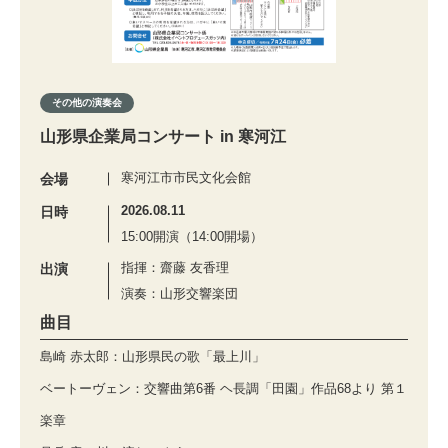
その他の演奏会
山形県企業局コンサート in 寒河江
寒河江市市民文化会館
会場
2026.08.11
日時
15:00開演（14:00開場）
指揮：齋藤 友香理
出演
演奏：山形交響楽団
曲目
島崎 赤太郎：山形県民の歌「最上川」
ベートーヴェン：交響曲第6番 ヘ長調「田園」作品68より 第１
楽章