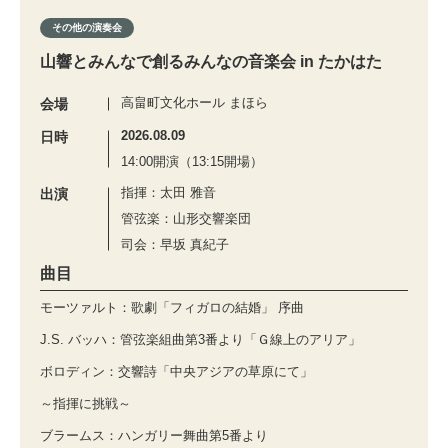
その他の演奏会
山響とみんなで創るみんなの音楽会 in たかはた
高畠町文化ホール まほら
会場
2026.08.09
日時
14:00開演（13:15開場）
指揮：太田 雅音
出演
管弦楽：山形交響楽団
司会：早坂 真紀子
曲目
モーツァルト：歌劇「フィガロの結婚」 序曲
J.S. バッハ：管弦楽組曲第3番より「Ｇ線上のアリア」
ボロディン：交響詩「中央アジアの草原にて」
～指揮に挑戦～
ブラームス：ハンガリー舞曲第5番より