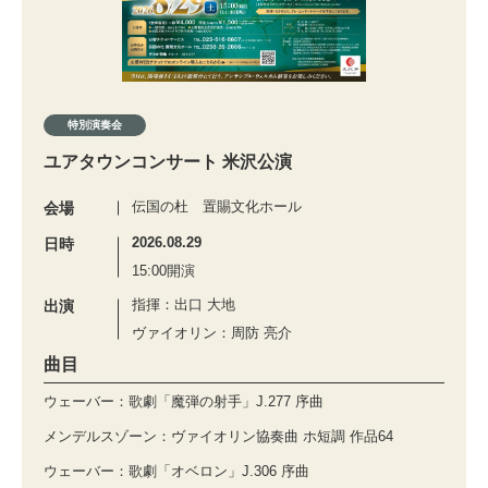
特別演奏会
ユアタウンコンサート 米沢公演
伝国の杜 置賜文化ホール
会場
2026.08.29
日時
15:00開演
指揮：出口 大地
出演
ヴァイオリン：周防 亮介
曲目
ウェーバー：歌劇「魔弾の射手」J.277 序曲
メンデルスゾーン：ヴァイオリン協奏曲 ホ短調 作品64
ウェーバー：歌劇「オベロン」J.306 序曲