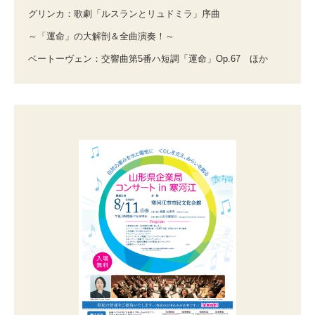
グリンカ：歌劇「ルスランとリュドミラ」序曲
～「運命」の大解剖＆全曲演奏！～
ベートーヴェン：交響曲第5番ハ短調「運命」Op.67 ほか