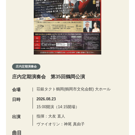
庄内定期演奏会
庄内定期演奏会 第35回鶴岡公演
荘銀タクト鶴岡(鶴岡市文化会館) 大ホール
会場
2026.08.23
日時
15:00開演（14:15開場）
指揮：大友 直人
出演
ヴァイオリン：神尾 真由子
曲目