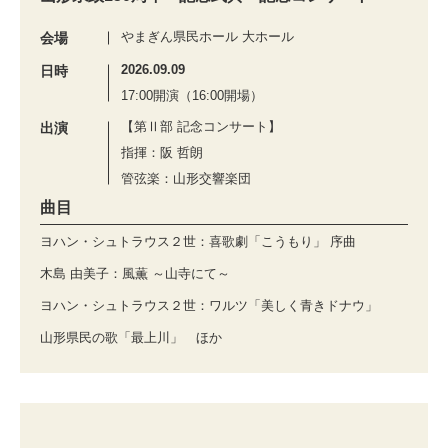
やまぎん県民ホール 大ホール
会場
2026.09.09
日時
17:00開演（16:00開場）
【第Ⅱ部 記念コンサート】
出演
指揮：阪 哲朗
管弦楽：山形交響楽団
曲目
ヨハン・シュトラウス２世：喜歌劇「こうもり」 序曲
木島 由美子：風薫 ～山寺にて～
ヨハン・シュトラウス２世：ワルツ「美しく青きドナウ」
山形県民の歌「最上川」 ほか