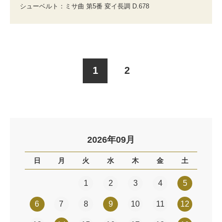
シューベルト：ミサ曲 第5番 変イ長調 D.678
1
2
2026年09月
日
月
火
水
木
金
土
1
2
3
4
5
6
7
8
9
10
11
12