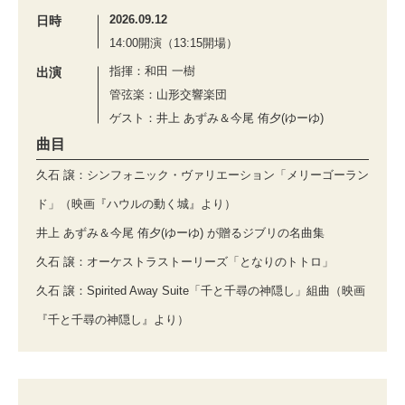
2026.09.12
日時
14:00開演（13:15開場）
指揮：和田 一樹
出演
管弦楽：山形交響楽団
ゲスト：井上 あずみ＆今尾 侑夕(ゆーゆ)
曲目
久石 譲：シンフォニック・ヴァリエーション「メリーゴーラン
ド」（映画『ハウルの動く城』より）
井上 あずみ＆今尾 侑夕(ゆーゆ) が贈るジブリの名曲集
久石 譲：オーケストラストーリーズ「となりのトトロ」
久石 譲：Spirited Away Suite「千と千尋の神隠し」組曲（映画
『千と千尋の神隠し』より）