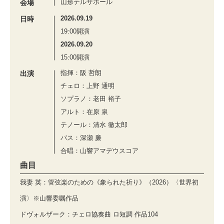
山形テルサホール
会場
2026.09.19
日時
19:00開演
2026.09.20
15:00開演
指揮：阪 哲朗
出演
チェロ：上野 通明
ソプラノ：老田 裕子
アルト：在原 泉
テノール：清水 徹太郎
バス：深瀬 廉
合唱：山響アマデウスコア
曲目
我妻 英：管弦楽のための《象られた祈り》（2026）〈世界初
演〉※山響委嘱作品
ドヴォルザーク：チェロ協奏曲 ロ短調 作品104