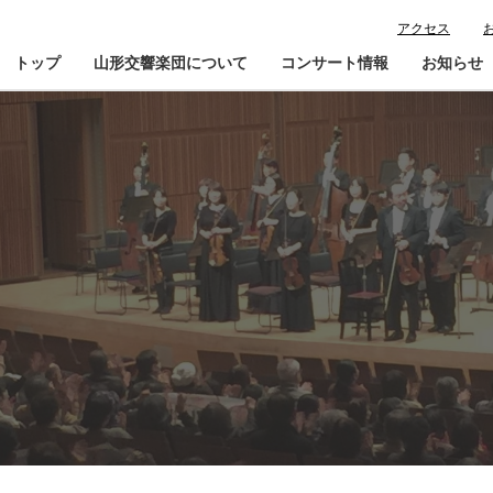
アクセス
トップ
山形交響楽団について
コンサート情報
お知らせ
楽団プロフィール
コンサート情報
山響が目指すもの
チケット購入ガイド
寄
指揮者・楽団員紹介
鑑賞会員入会
山響アマデウスコア
定期演奏会アーカイブ
山響の教育・地域交流
動画で見る山響
団体情報