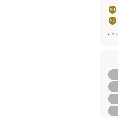
20
27
« 20