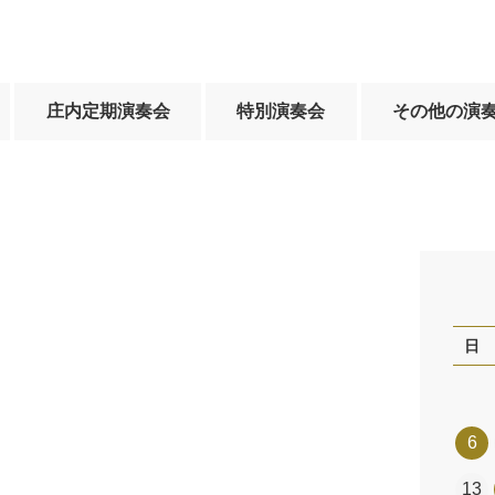
庄内定期演奏会
特別演奏会
その他の演
日
6
13