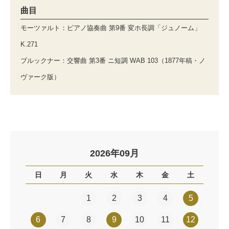
曲目
モーツァルト：ピアノ協奏曲 第9番 変ホ長調「ジュノーム」
K.271
ブルックナー：交響曲 第3番 ニ短調 WAB 103（1877年稿・ノ
ヴァーク版）
2026年09月
日
月
火
水
木
金
土
1
2
3
4
5
6
7
8
9
10
11
12