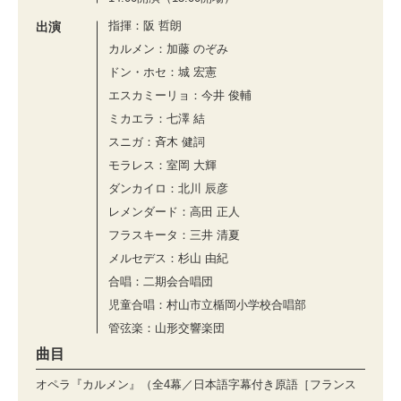
指揮：阪 哲朗
出演
カルメン：加藤 のぞみ
ドン・ホセ：城 宏憲
エスカミーリョ：今井 俊輔
ミカエラ：七澤 結
スニガ：⻫⽊ 健詞
モラレス：室岡 ⼤輝
ダンカイロ：北川 ⾠彦
レメンダード：⾼⽥ 正⼈
フラスキータ：三井 清夏
メルセデス：杉⼭ 由紀
合唱：二期会合唱団
児童合唱：村⼭市⽴楯岡⼩学校合唱部
管弦楽：山形交響楽団
曲目
オペラ『カルメン』（全4幕／日本語字幕付き原語［フランス