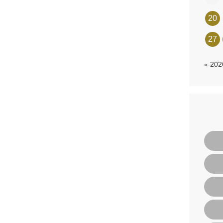
20
27
« 20