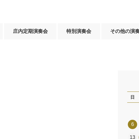
庄内定期演奏会
特別演奏会
その他の演
日
6
13