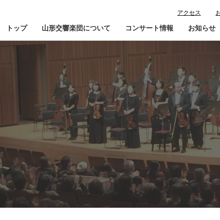
アクセス
トップ
山形交響楽団について
コンサート情報
お知らせ
楽団プロフィール
コンサート情報
山響が目指すもの
チケット購入ガイド
寄
指揮者・楽団員紹介
鑑賞会員入会
山響アマデウスコア
定期演奏会アーカイブ
山響の教育・地域交流
動画で見る山響
団体情報