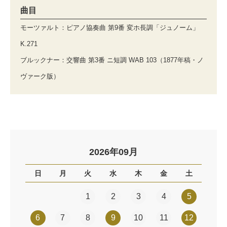
曲目
モーツァルト：ピアノ協奏曲 第9番 変ホ長調「ジュノーム」
K.271
ブルックナー：交響曲 第3番 ニ短調 WAB 103（1877年稿・ノ
ヴァーク版）
2026年09月
日
月
火
水
木
金
土
1
2
3
4
5
6
7
8
9
10
11
12