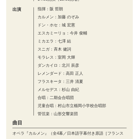
指揮：阪 哲朗
出演
カルメン：加藤 のぞみ
ドン・ホセ：城 宏憲
エスカミーリョ：今井 俊輔
ミカエラ：七澤 結
スニガ：⻫⽊ 健詞
モラレス：室岡 ⼤輝
ダンカイロ：北川 ⾠彦
レメンダード：⾼⽥ 正⼈
フラスキータ：三井 清夏
メルセデス：杉⼭ 由紀
合唱：二期会合唱団
児童合唱：村⼭市⽴楯岡⼩学校合唱部
管弦楽：山形交響楽団
曲目
オペラ『カルメン』（全4幕／日本語字幕付き原語［フランス