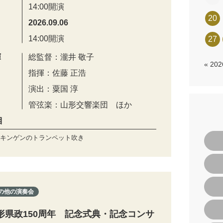
14:00開演
20
2026.09.06
14:00開演
27
演
総監督：瀧井 敬子
« 20
指揮：佐藤 正浩
演出：粟国 淳
管弦楽：山形交響楽団 ほか
目
キンゲンのトランペット吹き
の他の演奏会
形県政150周年 記念式典・記念コンサ