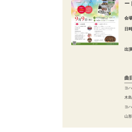
ー
会
日
出
曲
ヨハ
木島
ヨハ
山形