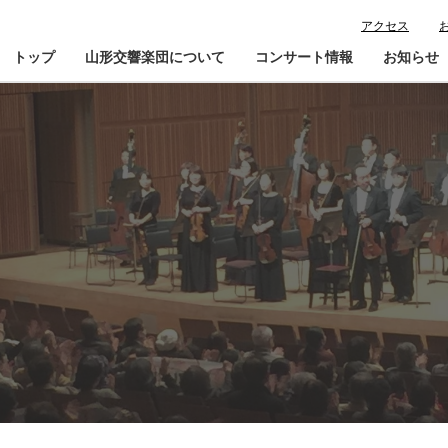
アクセス
トップ
山形交響楽団について
コンサート情報
お知らせ
楽団プロフィール
コンサート情報
山響が目指すもの
チケット購入ガイド
寄
指揮者・楽団員紹介
鑑賞会員入会
山響アマデウスコア
定期演奏会アーカイブ
山響の教育・地域交流
動画で見る山響
団体情報