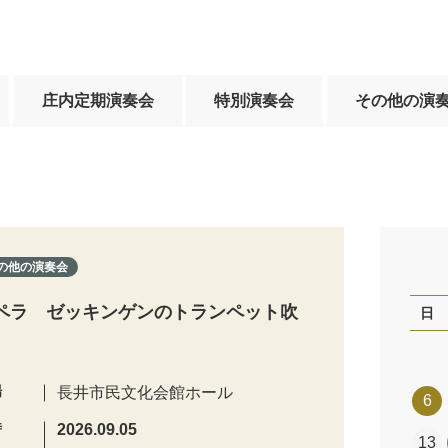
庄内定期演奏会
特別演奏会
その他の演
の他の演奏会
ペラ ゼッキンゲンのトランペット吹
日
場
長井市民文化会館ホール
6
時
2026.09.05
13