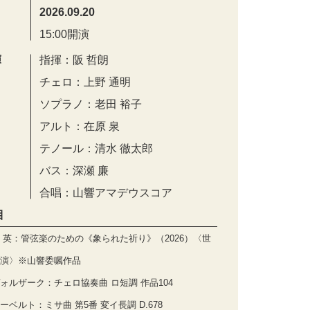
2026.09.20
15:00開演
演
指揮：阪 哲朗
チェロ：上野 通明
ソプラノ：老田 裕子
アルト：在原 泉
テノール：清水 徹太郎
バス：深瀬 廉
合唱：山響アマデウスコア
目
 英：管弦楽のための《象られた祈り》（2026）〈世
演〉※山響委嘱作品
ォルザーク：チェロ協奏曲 ロ短調 作品104
ーベルト：ミサ曲 第5番 変イ長調 D.678