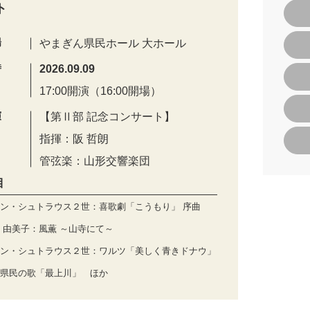
ト
場
やまぎん県民ホール 大ホール
時
2026.09.09
17:00開演（16:00開場）
演
【第Ⅱ部 記念コンサート】
指揮：阪 哲朗
管弦楽：山形交響楽団
目
ン・シュトラウス２世：喜歌劇「こうもり」 序曲
 由美子：風薫 ～山寺にて～
ン・シュトラウス２世：ワルツ「美しく青きドナウ」
県民の歌「最上川」 ほか