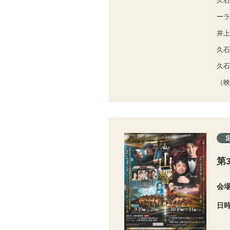
久石
ーラ
井上
久石
久石
（映
第
会
日