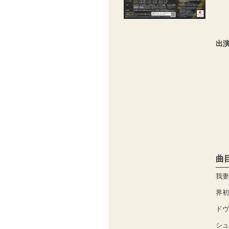
出
曲
我妻
界初
ドヴ
シュ