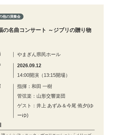
の他の演奏会
福の名曲コンサート ～ジブリの贈り物
場
やまぎん県民ホール
時
2026.09.12
14:00開演（13:15開場）
演
指揮：和田 一樹
管弦楽：山形交響楽団
ゲスト：井上 あずみ＆今尾 侑夕(ゆ
ーゆ)
目