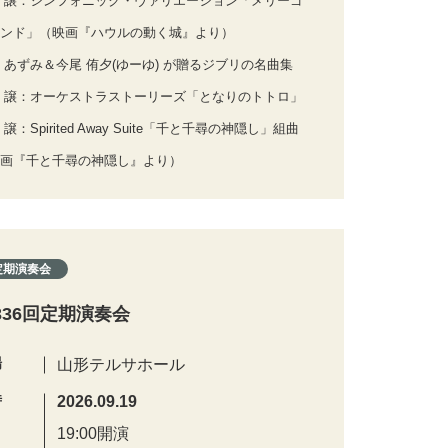
 譲：シンフォニック・ヴァリエーション「メリーゴ
ンド」（映画『ハウルの動く城』より）
 あずみ＆今尾 侑夕(ゆーゆ) が贈るジブリの名曲集
 譲：オーケストラストーリーズ「となりのトトロ」
 譲：Spirited Away Suite「千と千尋の神隠し」組曲
画『千と千尋の神隠し』より）
定期演奏会
336回定期演奏会
場
山形テルサホール
時
2026.09.19
19:00開演