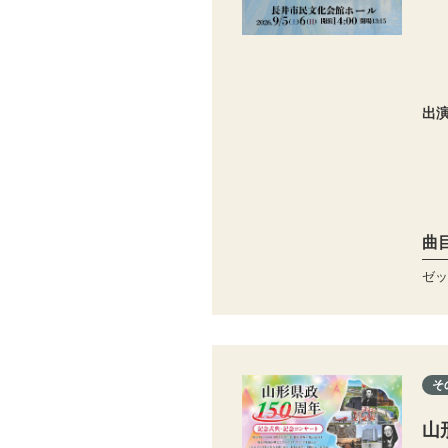
出
曲
ゼッ
そ
山