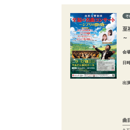
そ
至
～
会
日
出
曲