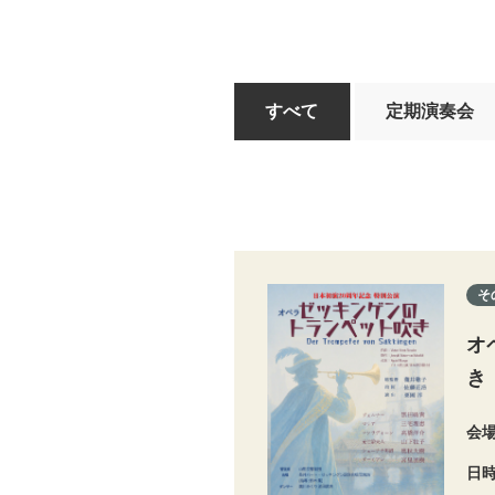
すべて
定期演奏会
そ
オ
き
会
日