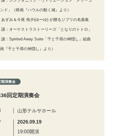
 譲：シンフォニック・ヴァリエーション「メリーゴ
ンド」（映画『ハウルの動く城』より）
 あずみ＆今尾 侑夕(ゆーゆ) が贈るジブリの名曲集
 譲：オーケストラストーリーズ「となりのトトロ」
 譲：Spirited Away Suite「千と千尋の神隠し」組曲
画『千と千尋の神隠し』より）
定期演奏会
336回定期演奏会
場
山形テルサホール
時
2026.09.19
19:00開演