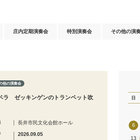
庄内定期演奏会
特別演奏会
その他の演
の他の演奏会
ペラ ゼッキンゲンのトランペット吹
日
場
長井市民文化会館ホール
6
時
2026.09.05
13