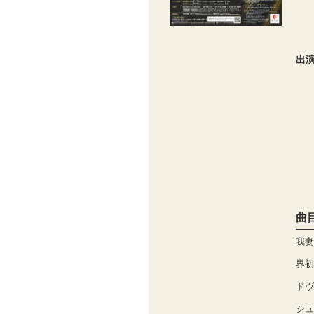
出
曲
我妻
界初
ドヴ
シュ