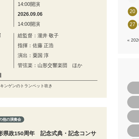
14:00開演
20
2026.09.06
14:00開演
27
演
総監督：瀧井 敬子
« 20
指揮：佐藤 正浩
演出：粟国 淳
管弦楽：山形交響楽団 ほか
目
キンゲンのトランペット吹き
の他の演奏会
形県政150周年 記念式典・記念コンサ