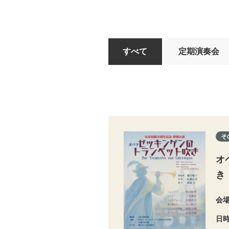
すべて
定期演奏会
そ
オ
き
会
日