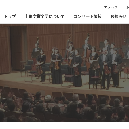
アクセス
トップ
山形交響楽団について
コンサート情報
お知らせ
楽団プロフィール
コンサート情報
山響が目指すもの
チケット購入ガイド
寄
指揮者・楽団員紹介
鑑賞会員入会
山響アマデウスコア
定期演奏会アーカイブ
山響の教育・地域交流
動画で見る山響
団体情報