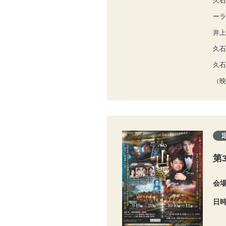
久石
ーラ
井上
久石
久石
（映
第
会
日