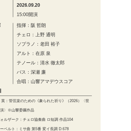
2026.09.20
15:00開演
演
指揮：阪 哲朗
チェロ：上野 通明
ソプラノ：老田 裕子
アルト：在原 泉
テノール：清水 徹太郎
バス：深瀬 廉
合唱：山響アマデウスコア
目
 英：管弦楽のための《象られた祈り》（2026）〈世
演〉※山響委嘱作品
ォルザーク：チェロ協奏曲 ロ短調 作品104
ーベルト：ミサ曲 第5番 変イ長調 D.678