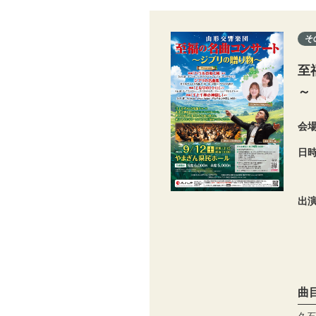
そ
至
～
会
日
出
曲