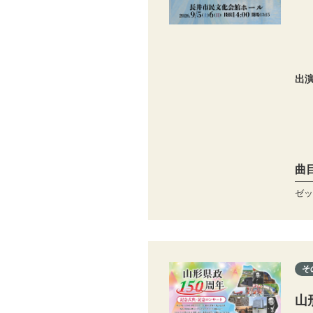
出
曲
ゼッ
そ
山