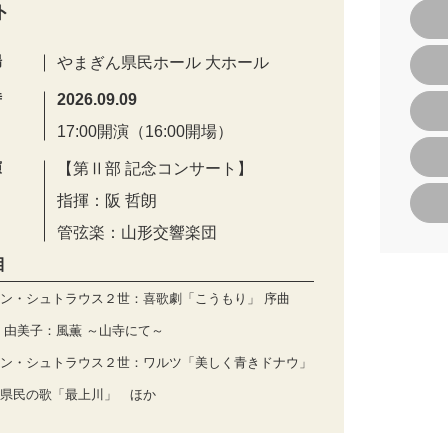
ト
場
やまぎん県民ホール 大ホール
時
2026.09.09
17:00開演（16:00開場）
演
【第Ⅱ部 記念コンサート】
指揮：阪 哲朗
管弦楽：山形交響楽団
目
ン・シュトラウス２世：喜歌劇「こうもり」 序曲
 由美子：風薫 ～山寺にて～
ン・シュトラウス２世：ワルツ「美しく青きドナウ」
県民の歌「最上川」 ほか