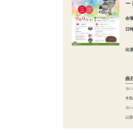
ー
会
日
出
曲
ヨハ
木島
ヨハ
山形