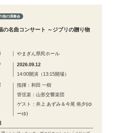
の他の演奏会
福の名曲コンサート ～ジブリの贈り物
場
やまぎん県民ホール
時
2026.09.12
14:00開演（13:15開場）
演
指揮：和田 一樹
管弦楽：山形交響楽団
ゲスト：井上 あずみ＆今尾 侑夕(ゆ
ーゆ)
目