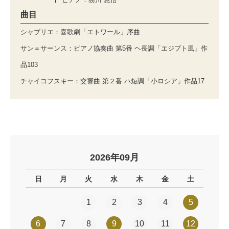
曲目
シャブリエ：喜歌劇「エトワール」序曲
サン＝サーンス：ピアノ協奏曲 第5番 ヘ長調「エジプト風」作
品103
チャイコフスキー：交響曲 第２番 ハ短調「小ロシア」作品17
2026年09月
日
月
火
水
木
金
土
1
2
3
4
5
6
7
8
9
10
11
12