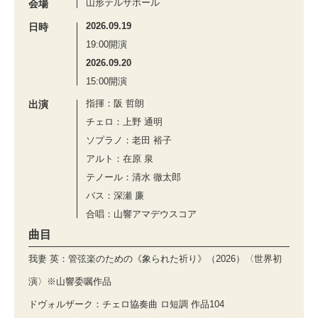
山形テルサホール
会場
2026.09.19
日時
19:00開演
2026.09.20
15:00開演
指揮：阪 哲朗
出演
チェロ：上野 通明
ソプラノ：老田 裕子
アルト：在原 泉
テノール：清水 徹太郎
バス：深瀬 廉
合唱：山響アマデウスコア
曲目
我妻 英：管弦楽のための《象られた祈り》（2026）〈世界初
演〉※山響委嘱作品
ドヴォルザーク：チェロ協奏曲 ロ短調 作品104