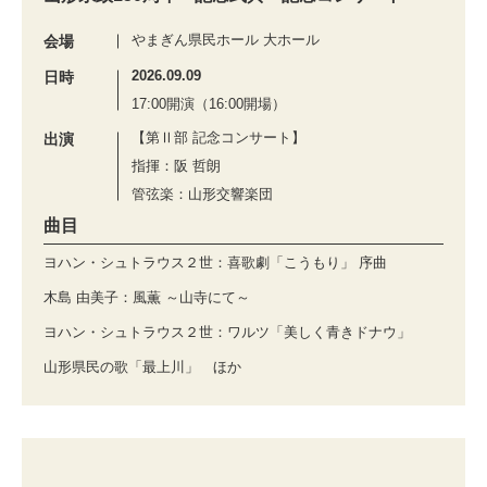
やまぎん県民ホール 大ホール
会場
2026.09.09
日時
17:00開演（16:00開場）
【第Ⅱ部 記念コンサート】
出演
指揮：阪 哲朗
管弦楽：山形交響楽団
曲目
ヨハン・シュトラウス２世：喜歌劇「こうもり」 序曲
木島 由美子：風薫 ～山寺にて～
ヨハン・シュトラウス２世：ワルツ「美しく青きドナウ」
山形県民の歌「最上川」 ほか