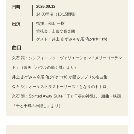
2026.09.12
日時
14:00開演（13:15開場）
指揮：和田 一樹
出演
管弦楽：山形交響楽団
ゲスト：井上 あずみ＆今尾 侑夕(ゆーゆ)
曲目
久石 譲：シンフォニック・ヴァリエーション「メリーゴーラン
ド」（映画『ハウルの動く城』より）
井上 あずみ＆今尾 侑夕(ゆーゆ) が贈るジブリの名曲集
久石 譲：オーケストラストーリーズ「となりのトトロ」
久石 譲：Spirited Away Suite「千と千尋の神隠し」組曲（映画
『千と千尋の神隠し』より）