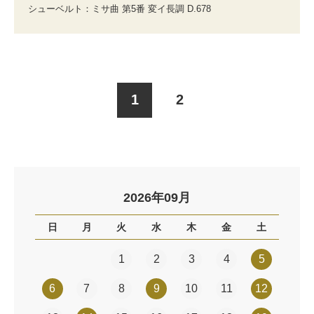
シューベルト：ミサ曲 第5番 変イ長調 D.678
1
2
2026年09月
日
月
火
水
木
金
土
1
2
3
4
5
6
7
8
9
10
11
12