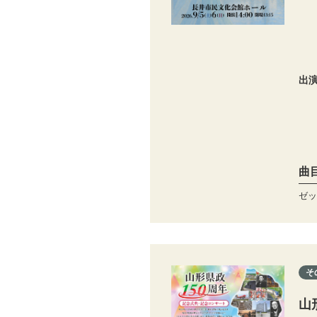
出
曲
ゼッ
そ
山