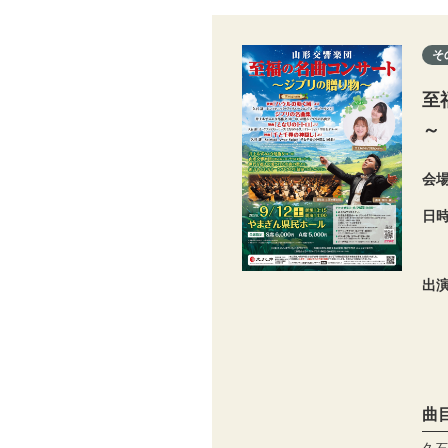
そ
至
～
会
日
出
曲