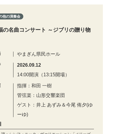
の他の演奏会
福の名曲コンサート ～ジブリの贈り物
場
やまぎん県民ホール
時
2026.09.12
14:00開演（13:15開場）
演
指揮：和田 一樹
管弦楽：山形交響楽団
ゲスト：井上 あずみ＆今尾 侑夕(ゆ
ーゆ)
目