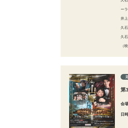
久石
ーラ
井上
久石
久石
（映
第
会
日