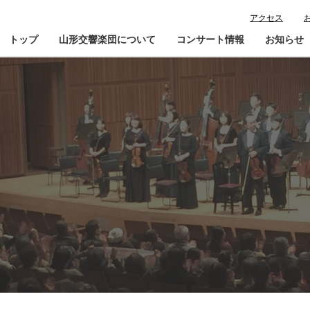
アクセス
トップ
山形交響楽団について
コンサート情報
お知らせ
楽団プロフィール
コンサート情報
山響が目指すもの
チケット購入ガイド
寄
指揮者・楽団員紹介
鑑賞会員入会
山響アマデウスコア
定期演奏会アーカイブ
山響の教育・地域交流
動画で見る山響
団体情報