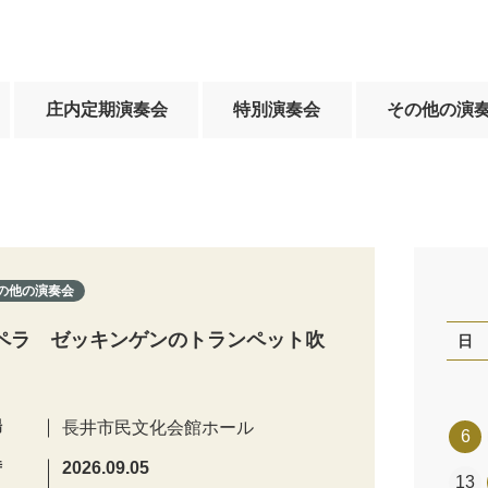
庄内定期演奏会
特別演奏会
その他の演
の他の演奏会
ペラ ゼッキンゲンのトランペット吹
日
場
長井市民文化会館ホール
6
時
2026.09.05
13