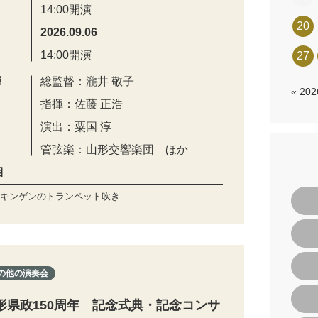
14:00開演
20
2026.09.06
14:00開演
27
演
総監督：瀧井 敬子
« 20
指揮：佐藤 正浩
演出：粟国 淳
管弦楽：山形交響楽団 ほか
目
キンゲンのトランペット吹き
の他の演奏会
形県政150周年 記念式典・記念コンサ