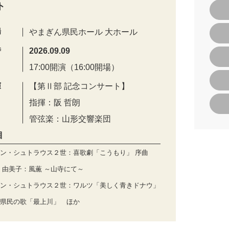
ト
場
やまぎん県民ホール 大ホール
時
2026.09.09
17:00開演（16:00開場）
演
【第Ⅱ部 記念コンサート】
指揮：阪 哲朗
管弦楽：山形交響楽団
目
ン・シュトラウス２世：喜歌劇「こうもり」 序曲
 由美子：風薫 ～山寺にて～
ン・シュトラウス２世：ワルツ「美しく青きドナウ」
県民の歌「最上川」 ほか