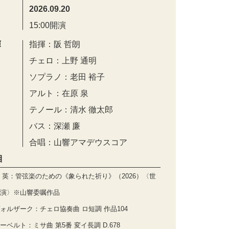
2026.09.20
15:00開演
演
指揮：阪 哲朗
チェロ：上野 通明
ソプラノ：老田 裕子
アルト：在原 泉
テノール：清水 徹太郎
バス：深瀬 廉
合唱：山響アマデウスコア
目
 英：管弦楽のための《象られた祈り》（2026）〈世
演〉※山響委嘱作品
ォルザーク：チェロ協奏曲 ロ短調 作品104
ーベルト：ミサ曲 第5番 変イ長調 D.678