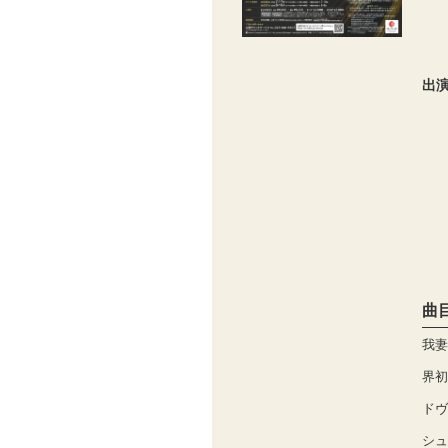
出
曲
我妻
界初
ドヴ
シュ