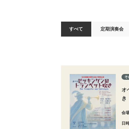
すべて
定期演奏会
そ
オ
き
会
日