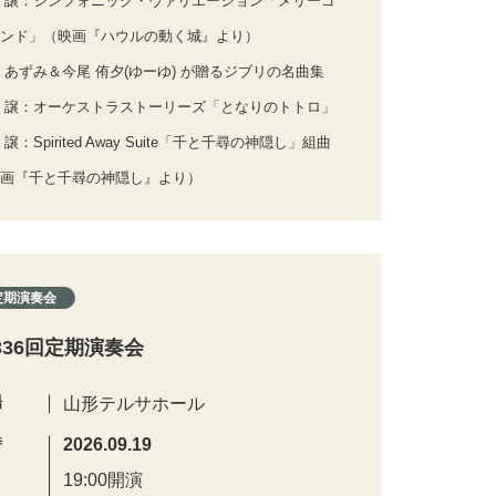
 譲：シンフォニック・ヴァリエーション「メリーゴ
ンド」（映画『ハウルの動く城』より）
 あずみ＆今尾 侑夕(ゆーゆ) が贈るジブリの名曲集
 譲：オーケストラストーリーズ「となりのトトロ」
 譲：Spirited Away Suite「千と千尋の神隠し」組曲
画『千と千尋の神隠し』より）
定期演奏会
336回定期演奏会
場
山形テルサホール
時
2026.09.19
19:00開演