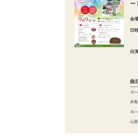
ー
会
日
出
曲
ヨハ
木島
ヨハ
山形