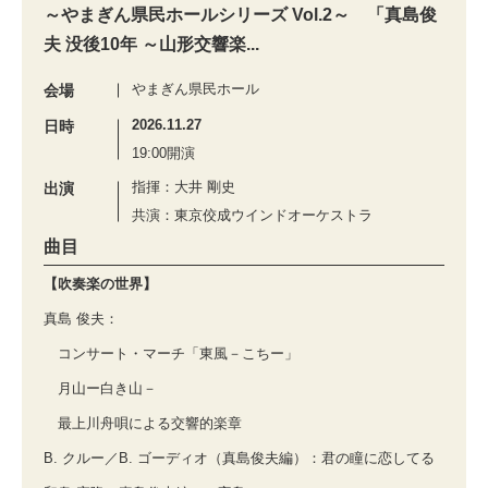
～やまぎん県民ホールシリーズ Vol.2～ 「真島俊
夫 没後10年 ～山形交響楽...
やまぎん県民ホール
会場
2026.11.27
日時
19:00開演
指揮：大井 剛史
出演
共演：東京佼成ウインドオーケストラ
曲目
【吹奏楽の世界】
真島 俊夫：
コンサート・マーチ「東風－こちー」
月山ー白き山－
最上川舟唄による交響的楽章
B. クルー／B. ゴーディオ（真島俊夫編）：君の瞳に恋してる