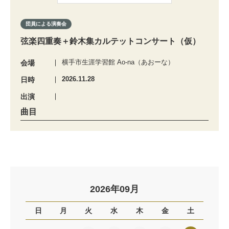
団員による演奏会
弦楽四重奏＋鈴木集カルテットコンサート（仮）
横手市生涯学習館 Ao-na（あおーな）
会場
2026.11.28
日時
出演
曲目
2026年09月
日
月
火
水
木
金
土