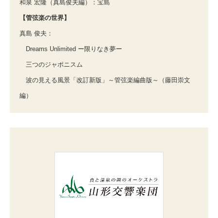
和泉 宏隆（真島俊夫編）：宝島
【管弦楽の世界】
真島 俊夫：
Dreams Unlimited ー限りなき夢ー
三つのジャポニスム
波の見える風景「改訂新版」～管弦楽編曲版～（藤田崇文
編）