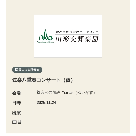
団員による演奏会
弦楽八重奏コンサート（仮）
複合公共施設 Yuinas（ゆいなす）
会場
2026.11.24
日時
出演
曲目