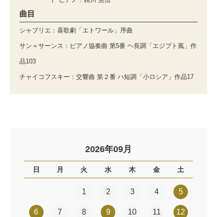
曲目
シャブリエ：喜歌劇「エトワール」序曲
サン＝サーンス：ピアノ協奏曲 第5番 ヘ長調「エジプト風」作
品103
チャイコフスキー：交響曲 第２番 ハ短調「小ロシア」作品17
2026年09月
日
月
火
水
木
金
土
1
2
3
4
5
6
7
8
9
10
11
12