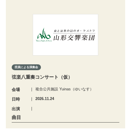
団員による演奏会
弦楽八重奏コンサート（仮）
複合公共施設 Yuinas（ゆいなす）
会場
2026.11.24
日時
出演
曲目