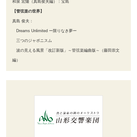
和泉 宏隆（真島俊夫編）：宝島
【管弦楽の世界】
真島 俊夫：
Dreams Unlimited ー限りなき夢ー
三つのジャポニスム
波の見える風景「改訂新版」～管弦楽編曲版～（藤田崇文
編）