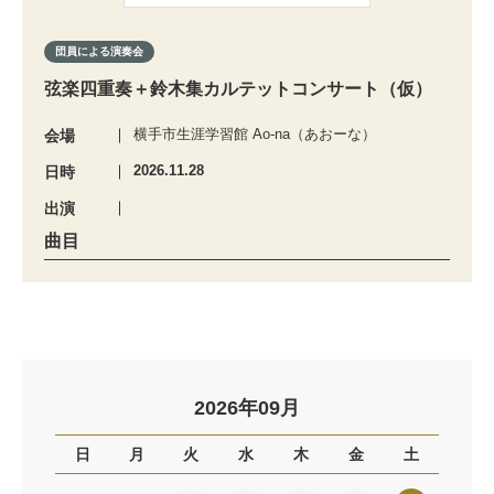
団員による演奏会
弦楽四重奏＋鈴木集カルテットコンサート（仮）
横手市生涯学習館 Ao-na（あおーな）
会場
2026.11.28
日時
出演
曲目
2026年09月
日
月
火
水
木
金
土