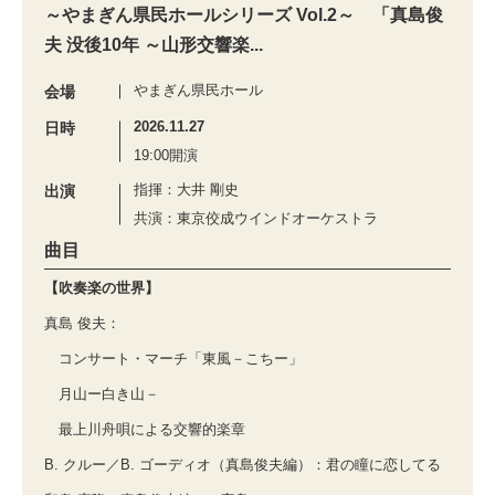
～やまぎん県民ホールシリーズ Vol.2～ 「真島俊
夫 没後10年 ～山形交響楽...
やまぎん県民ホール
会場
2026.11.27
日時
19:00開演
指揮：大井 剛史
出演
共演：東京佼成ウインドオーケストラ
曲目
【吹奏楽の世界】
真島 俊夫：
コンサート・マーチ「東風－こちー」
月山ー白き山－
最上川舟唄による交響的楽章
B. クルー／B. ゴーディオ（真島俊夫編）：君の瞳に恋してる