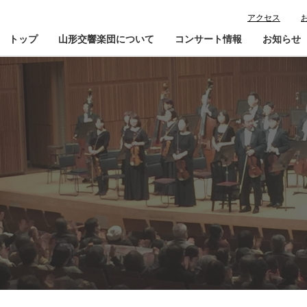
アクセス
トップ
山形交響楽団について
コンサート情報
お知らせ
楽団プロフィール
コンサート情報
山響が目指すもの
チケット購入ガイド
寄
指揮者・楽団員紹介
鑑賞会員入会
山響アマデウスコア
定期演奏会アーカイブ
山響の教育・地域交流
動画で見る山響
団体情報