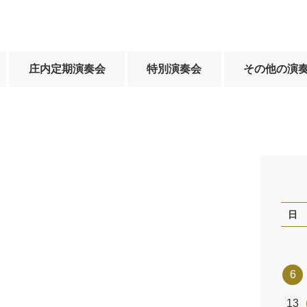
庄内定期演奏会
特別演奏会
その他の演
日
6
13