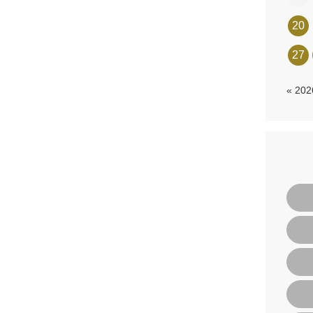
20
27
« 20