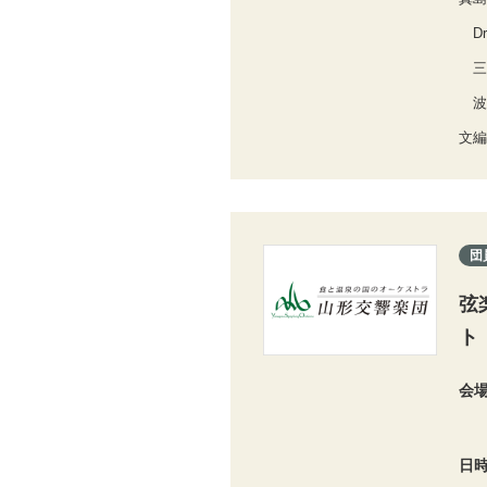
Dr
三
波
文編
団
弦
ト
会
日