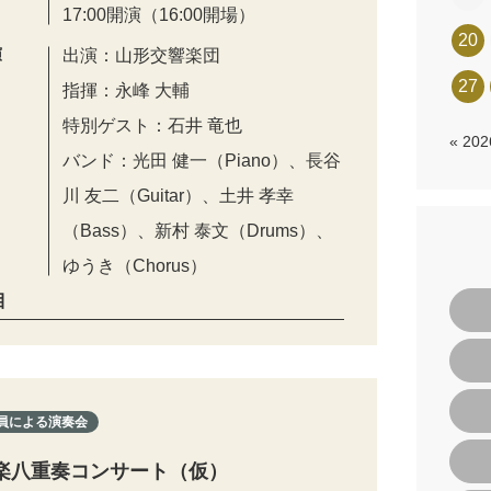
17:00開演（16:00開場）
20
演
出演：山形交響楽団
27
指揮：永峰 大輔
特別ゲスト：石井 竜也
« 20
バンド：光田 健一（Piano）、長谷
川 友二（Guitar）、土井 孝幸
（Bass）、新村 泰文（Drums）、
ゆうき（Chorus）
目
員による演奏会
楽八重奏コンサート（仮）