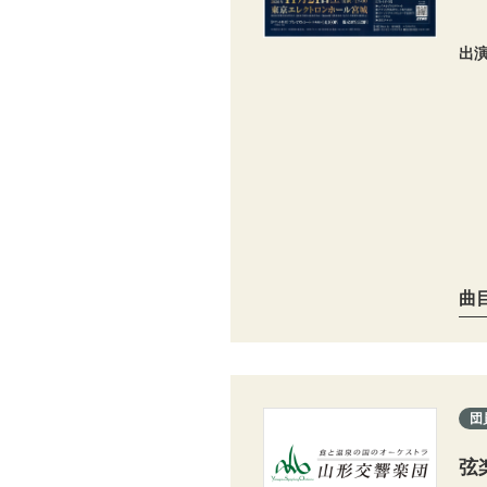
出
曲
団
弦