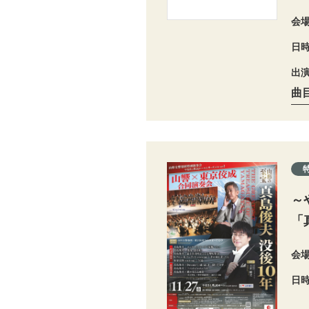
会
日
出
曲
～
「
会
日