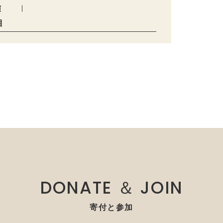
演
目
DONATE ＆ JOIN
寄付と参加