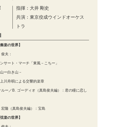
演
指揮：大井 剛史
共演：東京佼成ウインドオーケス
トラ
目
奏楽の世界】
 俊夫：
ンサート・マーチ「東風－こちー」
山ー白き山－
上川舟唄による交響的楽章
 クルー／B. ゴーディオ（真島俊夫編）：君の瞳に恋し
 宏隆（真島俊夫編）：宝島
弦楽の世界】
 俊夫：