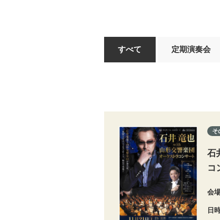
すべて
定期演奏会
そ
石
コ
会
日