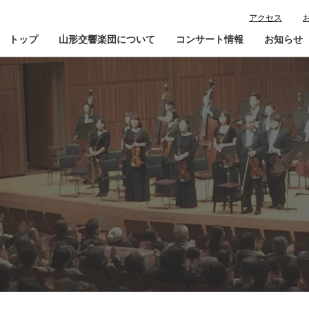
アクセス
トップ
山形交響楽団について
コンサート情報
お知らせ
楽団プロフィール
コンサート情報
山響が目指すもの
チケット購入ガイド
寄
指揮者・楽団員紹介
鑑賞会員入会
山響アマデウスコア
定期演奏会アーカイブ
山響の教育・地域交流
動画で見る山響
団体情報