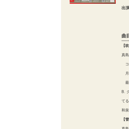
出
曲
【吹
真島
コ
月
最
B.
てる
和泉
【管
真島