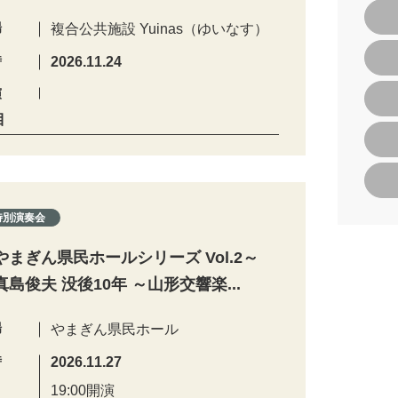
場
複合公共施設 Yuinas（ゆいなす）
時
2026.11.24
演
目
特別演奏会
やまぎん県民ホールシリーズ Vol.2～
真島俊夫 没後10年 ～山形交響楽...
場
やまぎん県民ホール
時
2026.11.27
19:00開演