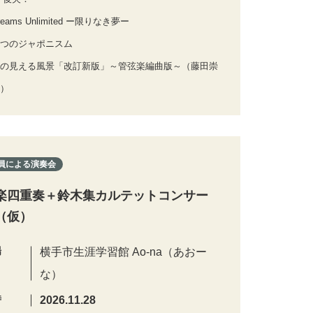
eams Unlimited ー限りなき夢ー
つのジャポニスム
の見える風景「改訂新版」～管弦楽編曲版～（藤田崇
）
員による演奏会
楽四重奏＋鈴木集カルテットコンサー
（仮）
場
横手市生涯学習館 Ao-na（あおー
な）
時
2026.11.28