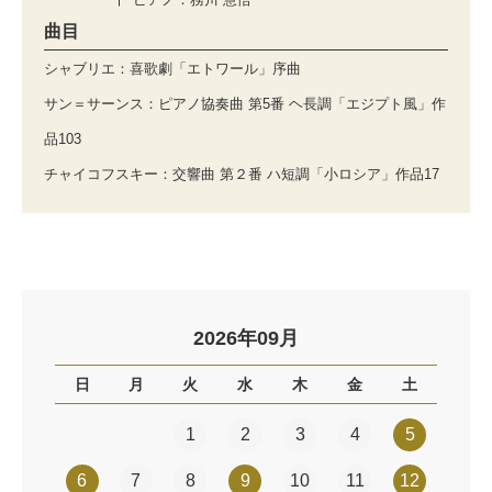
曲目
シャブリエ：喜歌劇「エトワール」序曲
サン＝サーンス：ピアノ協奏曲 第5番 ヘ長調「エジプト風」作
品103
チャイコフスキー：交響曲 第２番 ハ短調「小ロシア」作品17
2026年09月
日
月
火
水
木
金
土
1
2
3
4
5
6
7
8
9
10
11
12