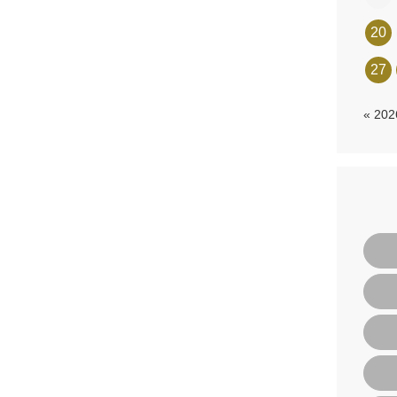
20
27
« 20