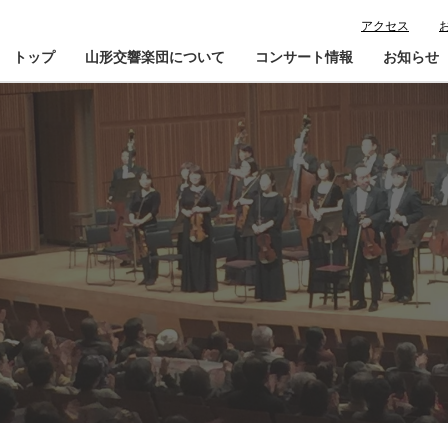
アクセス
トップ
山形交響楽団について
コンサート情報
お知らせ
楽団プロフィール
コンサート情報
山響が目指すもの
チケット購入ガイド
寄
指揮者・楽団員紹介
鑑賞会員入会
山響アマデウスコア
定期演奏会アーカイブ
山響の教育・地域交流
動画で見る山響
団体情報