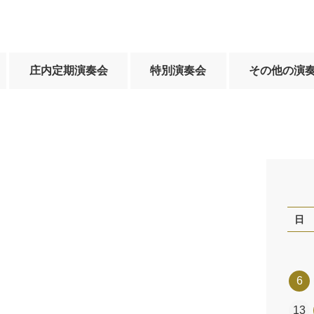
庄内定期演奏会
特別演奏会
その他の演
日
6
13