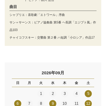
曲目
シャブリエ：喜歌劇「エトワール」序曲
サン＝サーンス：ピアノ協奏曲 第5番 ヘ長調「エジプト風」作
品103
チャイコフスキー：交響曲 第２番 ハ短調「小ロシア」作品17
2026年09月
日
月
火
水
木
金
土
1
2
3
4
5
6
7
8
9
10
11
12