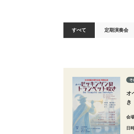
すべて
定期演奏会
そ
オ
き
会
日