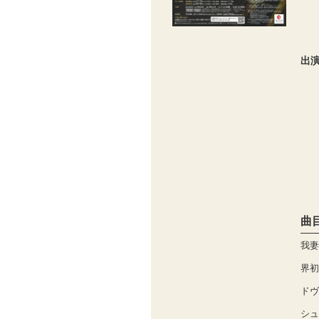
出
曲
我妻
界初
ドヴ
シュ