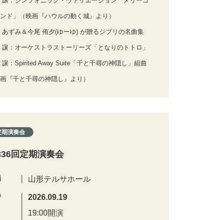
 譲：シンフォニック・ヴァリエーション「メリーゴ
ンド」（映画『ハウルの動く城』より）
 あずみ＆今尾 侑夕(ゆーゆ) が贈るジブリの名曲集
 譲：オーケストラストーリーズ「となりのトトロ」
 譲：Spirited Away Suite「千と千尋の神隠し」組曲
画『千と千尋の神隠し』より）
定期演奏会
336回定期演奏会
場
山形テルサホール
時
2026.09.19
19:00開演