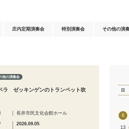
庄内定期演奏会
特別演奏会
その他の演
の他の演奏会
ペラ ゼッキンゲンのトランペット吹
日
場
長井市民文化会館ホール
6
時
2026.09.05
13