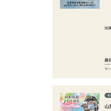
出
曲
ゼッ
そ
山