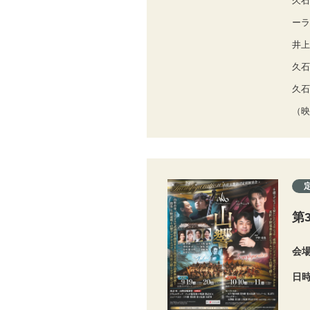
久石
ーラ
井上
久石
久石
（映
第
会
日