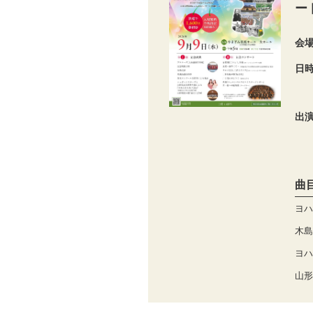
ー
会
日
出
曲
ヨハ
木島
ヨハ
山形