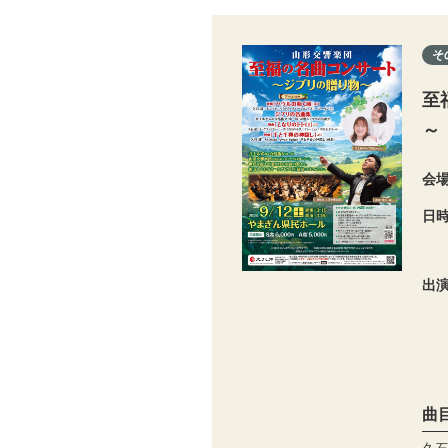
そ
至
～
会
日
出
曲