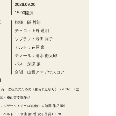
2026.09.20
15:00開演
演
指揮：阪 哲朗
チェロ：上野 通明
ソプラノ：老田 裕子
アルト：在原 泉
テノール：清水 徹太郎
バス：深瀬 廉
合唱：山響アマデウスコア
目
 英：管弦楽のための《象られた祈り》（2026）〈世
演〉※山響委嘱作品
ォルザーク：チェロ協奏曲 ロ短調 作品104
ーベルト：ミサ曲 第5番 変イ長調 D.678