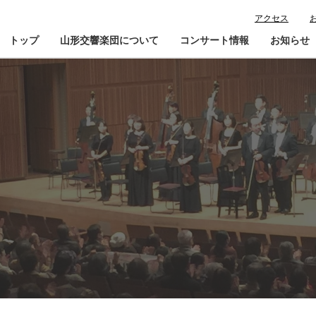
アクセス
トップ
山形交響楽団について
コンサート情報
お知らせ
楽団プロフィール
コンサート情報
山響が目指すもの
チケット購入ガイド
寄
指揮者・楽団員紹介
鑑賞会員入会
山響アマデウスコア
定期演奏会アーカイブ
山響の教育・地域交流
動画で見る山響
団体情報