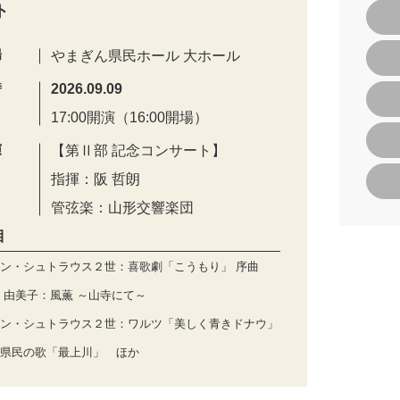
ト
場
やまぎん県民ホール 大ホール
時
2026.09.09
17:00開演（16:00開場）
演
【第Ⅱ部 記念コンサート】
指揮：阪 哲朗
管弦楽：山形交響楽団
目
ン・シュトラウス２世：喜歌劇「こうもり」 序曲
 由美子：風薫 ～山寺にて～
ン・シュトラウス２世：ワルツ「美しく青きドナウ」
県民の歌「最上川」 ほか