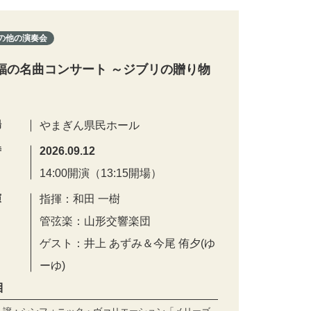
の他の演奏会
福の名曲コンサート ～ジブリの贈り物
場
やまぎん県民ホール
時
2026.09.12
14:00開演（13:15開場）
演
指揮：和田 一樹
管弦楽：山形交響楽団
ゲスト：井上 あずみ＆今尾 侑夕(ゆ
ーゆ)
目