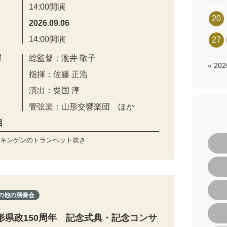
14:00開演
20
2026.09.06
14:00開演
27
演
総監督：瀧井 敬子
« 20
指揮：佐藤 正浩
演出：粟国 淳
管弦楽：山形交響楽団 ほか
目
キンゲンのトランペット吹き
の他の演奏会
形県政150周年 記念式典・記念コンサ