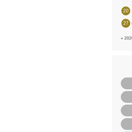
20
27
« 20