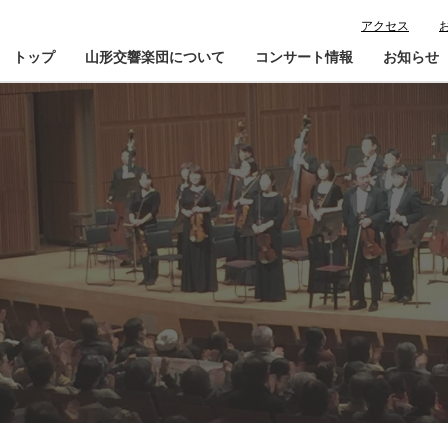
アクセス
トップ
山形交響楽団について
コンサート情報
お知らせ
楽団プロフィール
コンサート情報
山響が目指すもの
チケット購入ガイド
寄
指揮者・楽団員紹介
鑑賞会員入会
山響アマデウスコア
定期演奏会アーカイブ
山響の教育・地域交流
動画で見る山響
団体情報