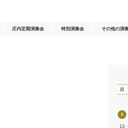
庄内定期演奏会
特別演奏会
その他の演
日
6
13