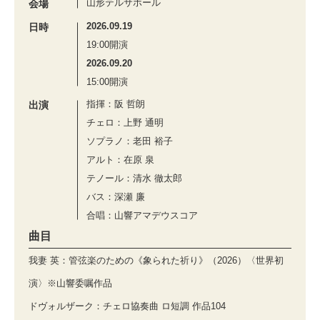
山形テルサホール
会場
2026.09.19
日時
19:00開演
2026.09.20
15:00開演
指揮：阪 哲朗
出演
チェロ：上野 通明
ソプラノ：老田 裕子
アルト：在原 泉
テノール：清水 徹太郎
バス：深瀬 廉
合唱：山響アマデウスコア
曲目
我妻 英：管弦楽のための《象られた祈り》（2026）〈世界初
演〉※山響委嘱作品
ドヴォルザーク：チェロ協奏曲 ロ短調 作品104