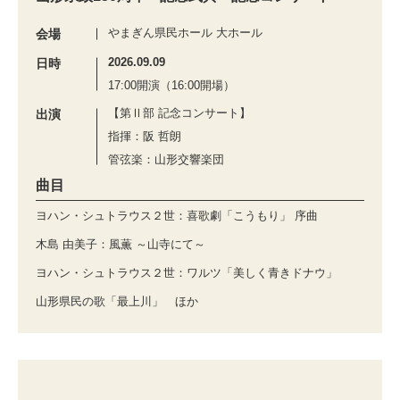
やまぎん県民ホール 大ホール
会場
2026.09.09
日時
17:00開演（16:00開場）
【第Ⅱ部 記念コンサート】
出演
指揮：阪 哲朗
管弦楽：山形交響楽団
曲目
ヨハン・シュトラウス２世：喜歌劇「こうもり」 序曲
木島 由美子：風薫 ～山寺にて～
ヨハン・シュトラウス２世：ワルツ「美しく青きドナウ」
山形県民の歌「最上川」 ほか