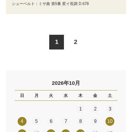
シューベルト：ミサ曲 第5番 変イ長調 D.678
1
2
2026年10月
日
月
火
水
木
金
土
1
2
3
4
5
6
7
8
9
10