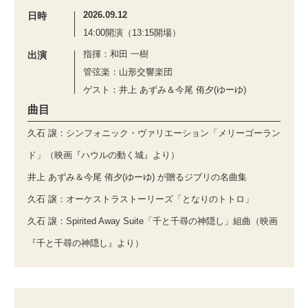
2026.09.12
日時
14:00開演（13:15開場）
指揮：和田 一樹
出演
管弦楽：山形交響楽団
ゲスト：井上 あずみ＆今尾 侑夕(ゆーゆ)
曲目
久石 譲：シンフォニック・ヴァリエーション「メリーゴーラン
ド」（映画『ハウルの動く城』より）
井上 あずみ＆今尾 侑夕(ゆーゆ) が贈るジブリの名曲集
久石 譲：オーケストラストーリーズ「となりのトトロ」
久石 譲：Spirited Away Suite「千と千尋の神隠し」組曲（映画
『千と千尋の神隠し』より）