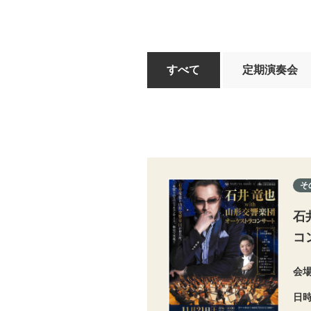
すべて
定期演奏会
そ
石
コ
会
日