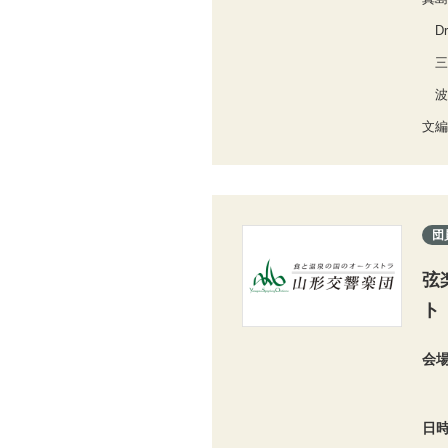
Dr
三
波
文編
団
弦
ト
会
日