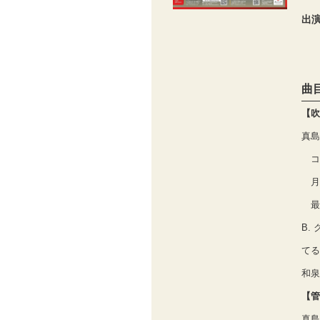
出
曲
【吹
真島
コ
月
最
B.
てる
和泉
【管
真島