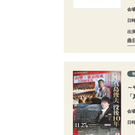
会
日
出
曲
～
「
会
日