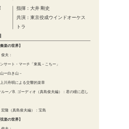
演
指揮：大井 剛史
共演：東京佼成ウインドオーケス
トラ
目
奏楽の世界】
 俊夫：
ンサート・マーチ「東風－こちー」
山ー白き山－
上川舟唄による交響的楽章
 クルー／B. ゴーディオ（真島俊夫編）：君の瞳に恋し
 宏隆（真島俊夫編）：宝島
弦楽の世界】
 俊夫：