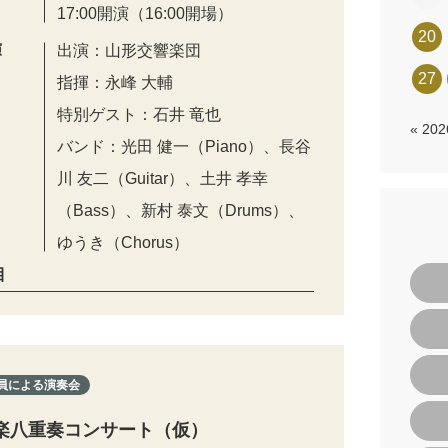
17:00開演（16:00開場）
20
演
出演：山形交響楽団
27
指揮：永峰 大輔
特別ゲスト：石井 竜也
« 20
バンド：光田 健一（Piano）、長谷
川 友二（Guitar）、土井 孝幸
（Bass）、新村 泰文（Drums）、
ゆうき（Chorus）
目
員による演奏会
楽八重奏コンサート（仮）