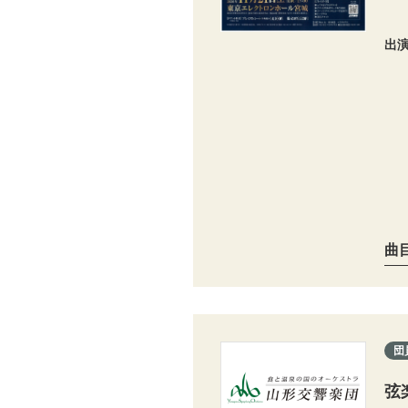
出
曲
団
弦