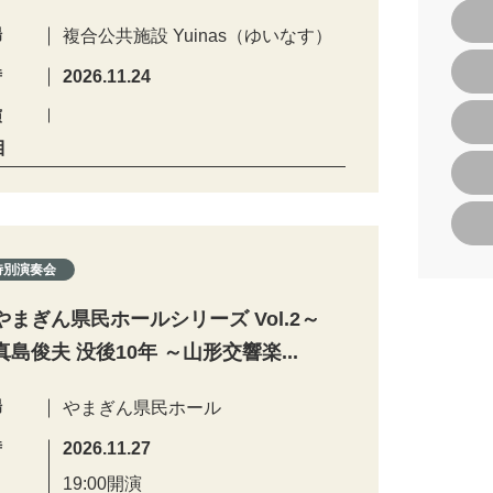
場
複合公共施設 Yuinas（ゆいなす）
時
2026.11.24
演
目
特別演奏会
やまぎん県民ホールシリーズ Vol.2～
真島俊夫 没後10年 ～山形交響楽...
場
やまぎん県民ホール
時
2026.11.27
19:00開演