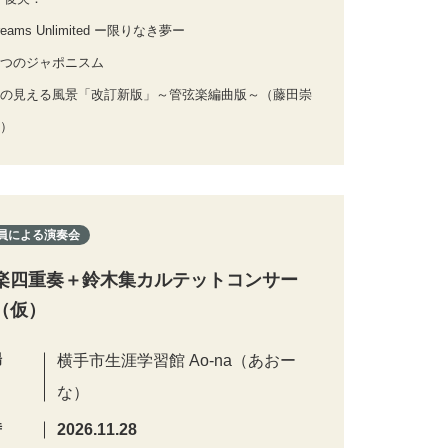
eams Unlimited ー限りなき夢ー
つのジャポニスム
の見える風景「改訂新版」～管弦楽編曲版～（藤田崇
）
員による演奏会
楽四重奏＋鈴木集カルテットコンサー
（仮）
場
横手市生涯学習館 Ao-na（あおー
な）
時
2026.11.28