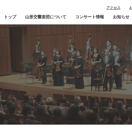
アクセス
トップ
山形交響楽団について
コンサート情報
お知らせ
楽団プロフィール
コンサート情報
山響が目指すもの
チケット購入ガイド
寄
指揮者・楽団員紹介
鑑賞会員入会
山響アマデウスコア
定期演奏会アーカイブ
山響の教育・地域交流
動画で見る山響
団体情報