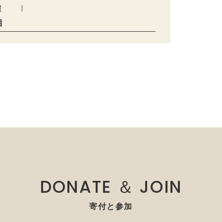
演
目
DONATE ＆ JOIN
寄付と参加