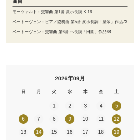
曲目
モーツァルト：交響曲 第1番 変ホ長調 K.16
ベートーヴェン：ピアノ協奏曲 第5番 変ホ長調「皇帝」作品73
ベートーヴェン：交響曲 第6番 ヘ長調「田園」作品68
2026年09月
日
月
火
水
木
金
土
1
2
3
4
5
6
7
8
9
10
11
12
13
14
15
16
17
18
19