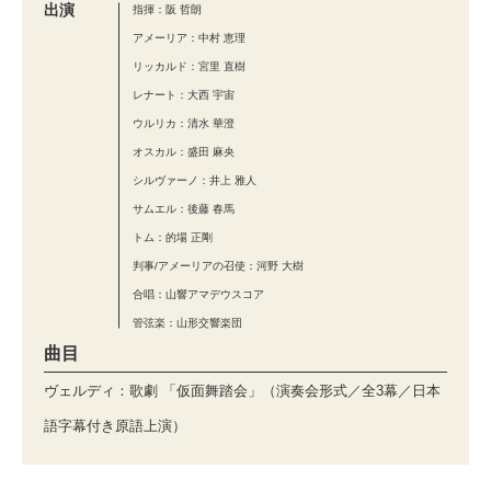
出演
指揮：阪 哲朗
アメーリア：中村 恵理
リッカルド：宮里 直樹
レナート：大西 宇宙
ウルリカ：清水 華澄
オスカル：盛田 麻央
シルヴァーノ：井上 雅人
サムエル：後藤 春馬
トム：的場 正剛
判事/アメーリアの召使：河野 大樹
合唱：山響アマデウスコア
管弦楽：山形交響楽団
曲目
ヴェルディ：歌劇 「仮面舞踏会」（演奏会形式／全3幕／日本
語字幕付き原語上演）