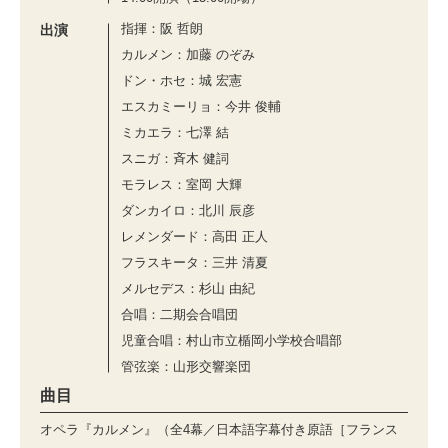
指揮：阪 哲朗
出演
カルメン：加藤 のぞみ
ドン・ホセ：城 宏憲
エスカミーリョ：今井 俊輔
ミカエラ：七澤 結
スニガ：⻫⽊ 健詞
モラレス：室岡 ⼤輝
ダンカイロ：北川 ⾠彦
レメンダード：⾼⽥ 正⼈
フラスキータ：三井 清夏
メルセデス：杉⼭ 由紀
合唱：二期会合唱団
児童合唱：村⼭市⽴楯岡⼩学校合唱部
管弦楽：山形交響楽団
曲目
オペラ『カルメン』（全4幕／日本語字幕付き原語［フランス