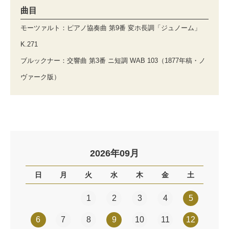
曲目
モーツァルト：ピアノ協奏曲 第9番 変ホ長調「ジュノーム」
K.271
ブルックナー：交響曲 第3番 ニ短調 WAB 103（1877年稿・ノ
ヴァーク版）
2026年09月
日
月
火
水
木
金
土
1
2
3
4
5
6
7
8
9
10
11
12