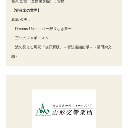
和泉 宏隆（真島俊夫編）：宝島
【管弦楽の世界】
真島 俊夫：
Dreams Unlimited ー限りなき夢ー
三つのジャポニスム
波の見える風景「改訂新版」～管弦楽編曲版～（藤田崇文
編）