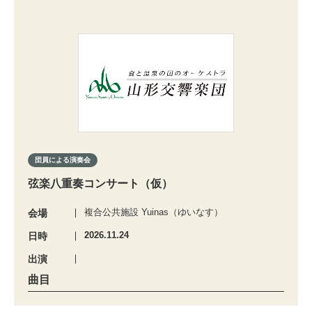
団員による演奏会
弦楽八重奏コンサート（仮）
複合公共施設 Yuinas（ゆいなす）
会場
2026.11.24
日時
出演
曲目