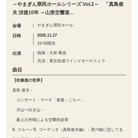
～やまぎん県民ホールシリーズ Vol.2～ 「真島俊
夫 没後10年 ～山形交響楽...
やまぎん県民ホール
会場
2026.11.27
日時
19:00開演
指揮：大井 剛史
出演
共演：東京佼成ウインドオーケストラ
曲目
【吹奏楽の世界】
真島 俊夫：
コンサート・マーチ「東風－こちー」
月山ー白き山－
最上川舟唄による交響的楽章
B. クルー／B. ゴーディオ（真島俊夫編）：君の瞳に恋してる