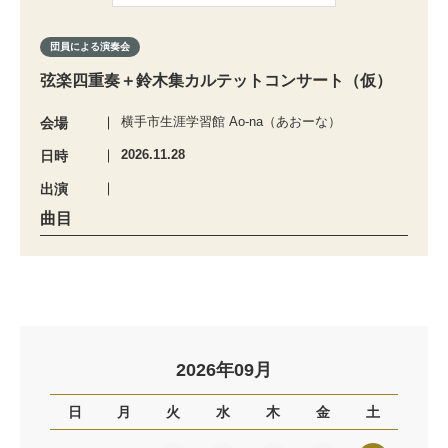
団員による演奏会
弦楽四重奏＋鈴木集カルテットコンサート（仮）
横手市生涯学習館 Ao-na（あおーな）
会場
2026.11.28
日時
出演
曲目
2026年09月
日
月
火
水
木
金
土