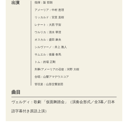
出演
指揮：阪 哲朗
アメーリア：中村 恵理
リッカルド：宮里 直樹
レナート：大西 宇宙
ウルリカ：清水 華澄
オスカル：盛田 麻央
シルヴァーノ：井上 雅人
サムエル：後藤 春馬
トム：的場 正剛
判事/アメーリアの召使：河野 大樹
合唱：山響アマデウスコア
管弦楽：山形交響楽団
曲目
ヴェルディ：歌劇 「仮面舞踏会」（演奏会形式／全3幕／日本
語字幕付き原語上演）