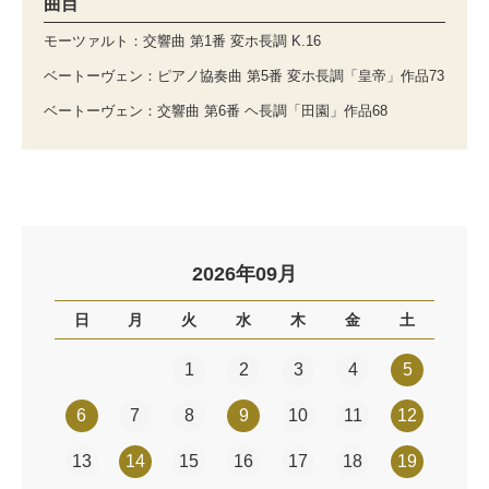
曲目
モーツァルト：交響曲 第1番 変ホ長調 K.16
ベートーヴェン：ピアノ協奏曲 第5番 変ホ長調「皇帝」作品73
ベートーヴェン：交響曲 第6番 ヘ長調「田園」作品68
2026年09月
日
月
火
水
木
金
土
1
2
3
4
5
6
7
8
9
10
11
12
13
14
15
16
17
18
19