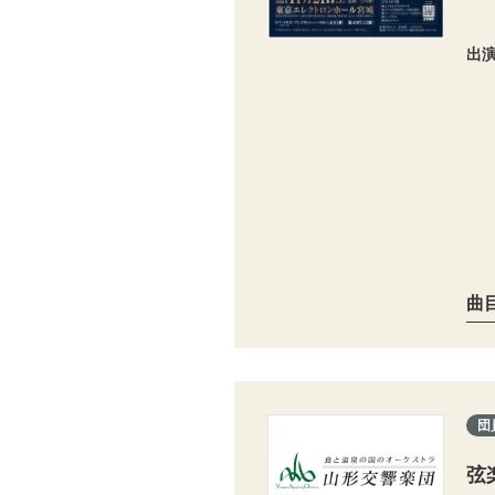
出
曲
団
弦