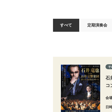
すべて
定期演奏会
そ
石
コ
会
日