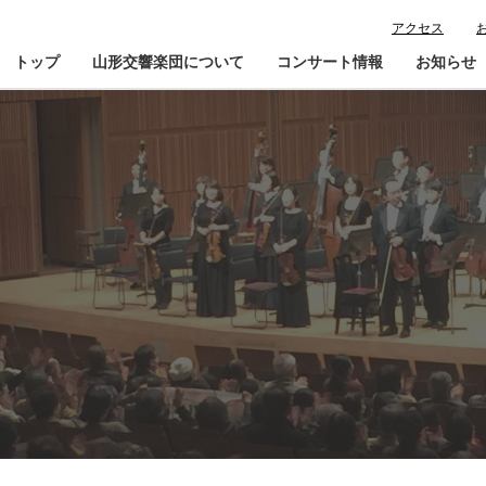
アクセス
トップ
山形交響楽団について
コンサート情報
お知らせ
楽団プロフィール
コンサート情報
山響が目指すもの
チケット購入ガイド
寄
指揮者・楽団員紹介
鑑賞会員入会
山響アマデウスコア
定期演奏会アーカイブ
山響の教育・地域交流
動画で見る山響
団体情報