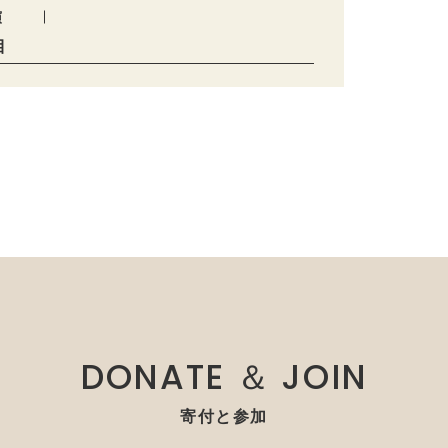
演
目
DONATE ＆ JOIN
寄付と参加