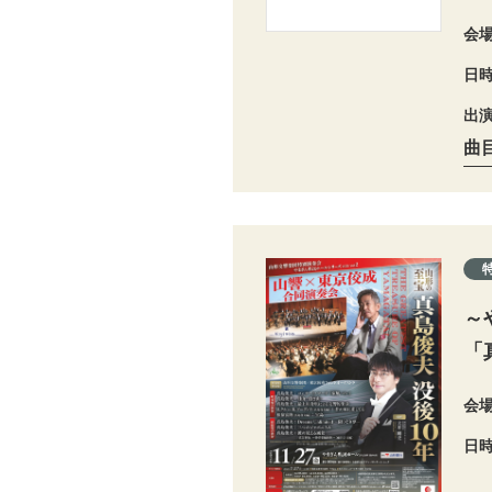
会
日
出
曲
～
「
会
日