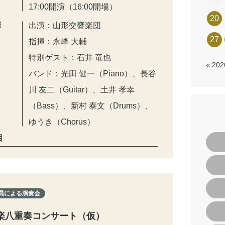
17:00開演（16:00開場）
20
演
出演：山形交響楽団
27
指揮：永峰 大輔
特別ゲスト：石井 竜也
« 20
バンド：光田 健一（Piano）、長谷
川 友二（Guitar）、土井 孝幸
（Bass）、新村 泰文（Drums）、
ゆうき（Chorus）
目
員による演奏会
楽八重奏コンサート（仮）