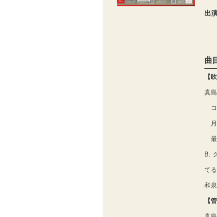
出
曲
【吹
真島
コ
月
最
B.
てる
和泉
【管
真島