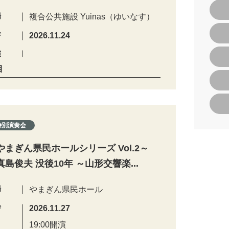
場
複合公共施設 Yuinas（ゆいなす）
時
2026.11.24
演
目
特別演奏会
やまぎん県民ホールシリーズ Vol.2～
真島俊夫 没後10年 ～山形交響楽...
場
やまぎん県民ホール
時
2026.11.27
19:00開演