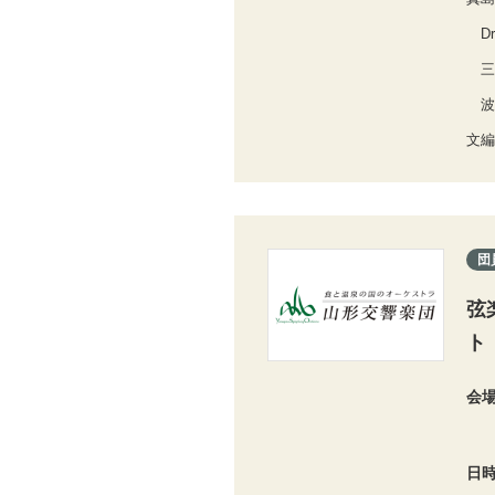
Dr
三
波
文編
団
弦
ト
会
日