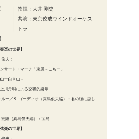
演
指揮：大井 剛史
共演：東京佼成ウインドオーケス
トラ
目
奏楽の世界】
 俊夫：
ンサート・マーチ「東風－こちー」
山ー白き山－
上川舟唄による交響的楽章
 クルー／B. ゴーディオ（真島俊夫編）：君の瞳に恋し
 宏隆（真島俊夫編）：宝島
弦楽の世界】
 俊夫：