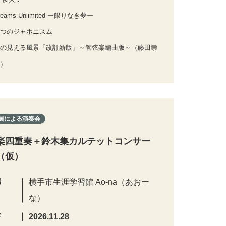
eams Unlimited ー限りなき夢ー
つのジャポニスム
の見える風景「改訂新版」～管弦楽編曲版～（藤田崇
）
員による演奏会
楽四重奏＋鈴木集カルテットコンサー
（仮）
場
横手市生涯学習館 Ao-na（あおー
な）
時
2026.11.28