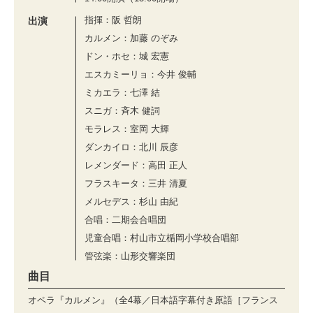
指揮：阪 哲朗
出演
カルメン：加藤 のぞみ
ドン・ホセ：城 宏憲
エスカミーリョ：今井 俊輔
ミカエラ：七澤 結
スニガ：⻫⽊ 健詞
モラレス：室岡 ⼤輝
ダンカイロ：北川 ⾠彦
レメンダード：⾼⽥ 正⼈
フラスキータ：三井 清夏
メルセデス：杉⼭ 由紀
合唱：二期会合唱団
児童合唱：村⼭市⽴楯岡⼩学校合唱部
管弦楽：山形交響楽団
曲目
オペラ『カルメン』（全4幕／日本語字幕付き原語［フランス