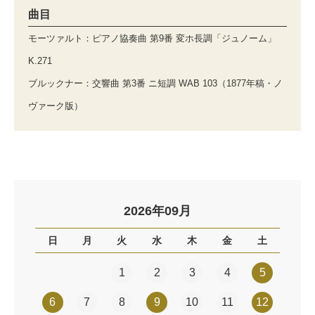
曲目
モーツァルト：ピアノ協奏曲 第9番 変ホ長調「ジュノーム」
K.271
ブルックナー：交響曲 第3番 ニ短調 WAB 103（1877年稿・ノ
ヴァーク版）
2026年09月
日
月
火
水
木
金
土
1
2
3
4
5
6
7
8
9
10
11
12