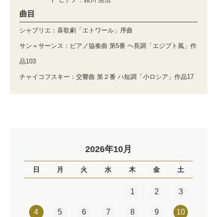
曲目
シャブリエ：喜歌劇「エトワール」序曲
サン＝サーンス：ピアノ協奏曲 第5番 ヘ長調「エジプト風」作
品103
チャイコフスキー：交響曲 第２番 ハ短調「小ロシア」作品17
2026年10月
日
月
火
水
木
金
土
1
2
3
4
5
6
7
8
9
10